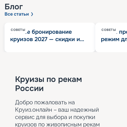
Блог
Все статьи
СОВЕТЫ
СОВЕТЫ
Раннее бронирование
Китай пр
круизов 2027 — скидки и
режим дл
розыгрыш 100 000
конца 202
Круизных миль
значит?
Круизы по рекам
России
Добро пожаловать на
Круиз.онлайн – ваш надежный
сервис для выбора и покупки
круизов по живописным рекам