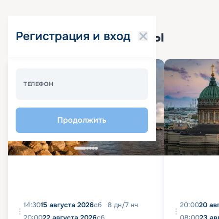
Популярные круизы
Регистрация и вход
Спецпредложение - 10%
ТЕЛЕФОН
Продолжить
14:30
15 августа 2026
сб
8
дн
/
7
нч
20:00
20 ав
20:00
22 августа 2026
сб
08:00
23 ав