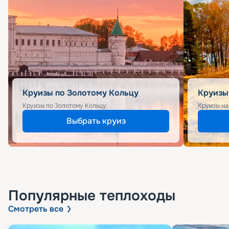
Круизы по Золотому Кольцу
Круизы
Круизы по Золотому Кольцу
Круизы на
Выбрать круиз
Популярные
теплоходы
Смотреть все