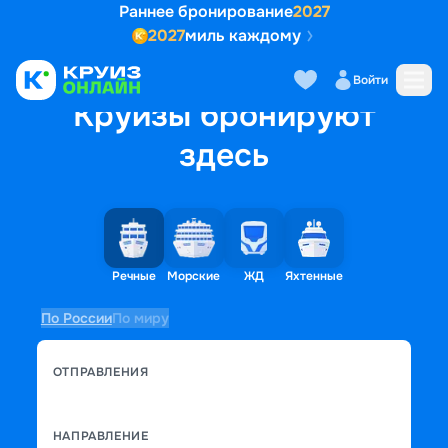
Раннее бронирование
2027
2027
миль каждому
Войти
Круизы бронируют
здесь
Речные
Морские
ЖД
Яхтенные
По России
По миру
ОТПРАВЛЕНИЯ
НАПРАВЛЕНИЕ