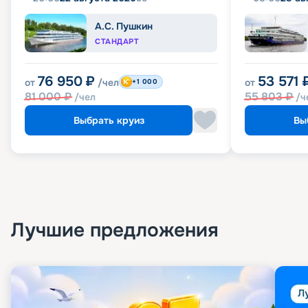
А.С. Пушкин
СТАНДАРТ
76 950
₽
53 571
от
/чел
от
+1 000
81 000
₽
55 803
₽
/чел
/ч
Выбрать круиз
Вы
Лучшие предложения