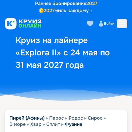
Раннее бронирование
2027
2027
миль каждому
Описание
Выбор кают
Маршрут и экск
Войти
Круиз на лайнере
«Explora II» с 24 мая по
31 мая 2027 года
Пирей (Афины)
Парос
Родос
Сирос
В море
Хвар
Сплит
Фузина