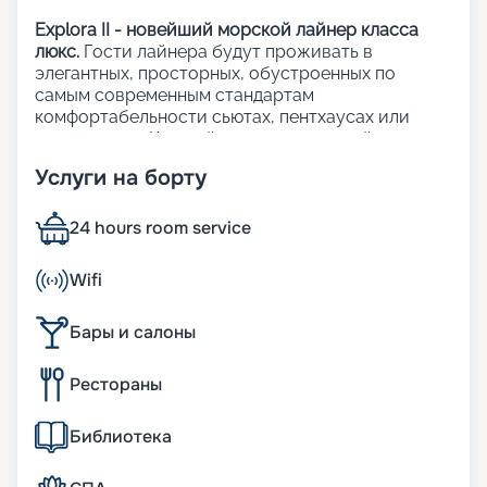
Explora II - новейший морской лайнер класса
люкс.
Гости лайнера будут проживать в
элегантных, просторных, обустроенных по
самым современным стандартам
комфортабельности сьютах, пентхаусах или
резиденциях. Каждый из 461 люксов лайнера с
панорамными окнами с видом на океан и
Услуги на борту
приватными террасами.
На лайнере:
24 hours room service
12 баров и лаунджей, а также 6 ресторанов;
Wifi
3 открытых бассейна, включая 1 бассейн только
для взрослых;
Бары и салоны
1 закрытый бассейн с раздвижной стеклянной
крышей;
Рестораны
64 индивидуальные кабаны (у бассейнов);
множество открытых и закрытых джакузи;
лаунджи у бассейнов;
Библиотека
казино;
художественная галерея;