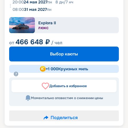
20:00
24 мая 2027
пн
8
дн
/
7
нч
08:00
31 мая 2027
пн
Explora II
ЛЮКС
466 648
₽
от
/ чел
Выбор каюты
+
1 000
Круизных миль
Добавить в избранное
Моментально оповестим о снижении цены
Поделиться