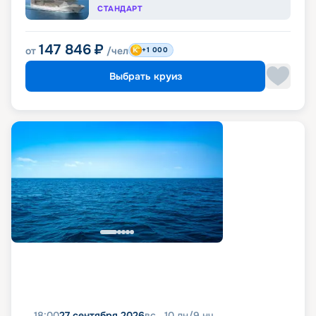
СТАНДАРТ
147 846
₽
от
/чел
+1 000
Выбрать круиз
18:00
27 сентября 2026
вс
10
дн
/
9
нч