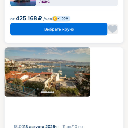
ЛЮКС
425 168
₽
от
/чел
+1 000
Выбрать круиз
18:00
13 августа 2026
чт
11
дн
/
10
нч