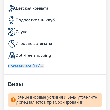
беспроводная зарядная станция на
прикроватных тумбочках;
Детская комната
система индивидуального климат-контроля;
24 часа в сутки консьерж-служба;
Подростковый клуб
24 часа в сутки обслуживание номеров «in-suite
dining»;
24 часа в сутки батлер-сервис (действует для
Сауна
резиденций);
24 часа в сутки услуги прачечной, глажки (может
Игровые автоматы
взиматься дополнительная плата);
ежедневная уборка дважды в день, включая
Duti-free shopping
услугу подготовки сьюта ко сну;
услуга по чистке обуви.
Показать все (+12)
Визы
Точные визовые условия и цены уточняйте
у специалистов при бронировании