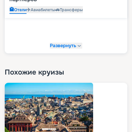
🏨
✈️
🚗
Отели
Авиабилеты
Трансферы
Развернуть
Похожие круизы