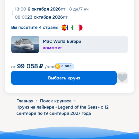
18:00
16 октября 2026
пт
8
дн
/
7
нч
08:00
23 октября 2026
пт
Вы посетите 4 страны:
MSC World Europa
КОМФОРТ
99 058
₽
от
/чел
+1 000
Выбрать круиз
Главная
•
Поиск круизов
•
Круиз на лайнере «Legend of the Seas» с 12
сентября по 19 сентября 2027 года