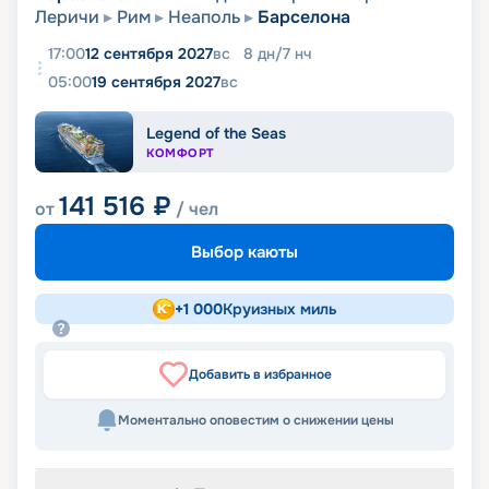
Леричи
Рим
Неаполь
Барселона
17:00
12 сентября 2027
вс
8
дн
/
7
нч
05:00
19 сентября 2027
вс
Legend of the Seas
КОМФОРТ
141 516
₽
от
/ чел
Выбор каюты
+
1 000
Круизных миль
Добавить в избранное
Моментально оповестим о снижении цены