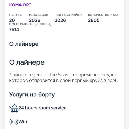
КОМФОРТ
ПАЛУБЫ
РЕНОВАЦИЯ
ГОД ПОСТРОЙКИ
КОЛИЧЕСТВО КАЮТ
20
2026
2026
2805
ВМЕСТИМОСТЬ (ЧЕЛОВЕК)
7514
О
лайнере
О лайнере
Лайнер Legend of the Seas – современное судно,
которое отправится в свой первый круиз в 2026
году. Оно относится к новому классу. Icon
превышает по размерам и показателям
Услуги на борту
комфорта корабли Oasis. 20 палуб лайнера
готовы предложить огромное количество
24 hours room service
ресторанов и баров, развлечений для взрослых
и детей, а также комфортабельные каюты разных
классов.
Wifi
В 2026 году лайнер отправится в свои первые