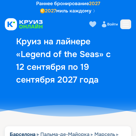
Раннее бронирование
2027
2027
миль каждому
Описание
Выбор кают
Маршрут и экск
Войти
Круиз на лайнере
«Legend of the Seas» с
12 сентября по 19
сентября 2027 года
Барселона
Пальма-де-Майорка
Марсель