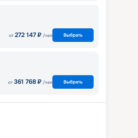
272 147
₽
Выбрать
от
/чел
361 768
₽
Выбрать
от
/чел
Копенгаген
В море
Хеллесильт
гер
Олесунн
Флом
В море
Киль
0 июля 2027
сб
8
дн
/
7
нч