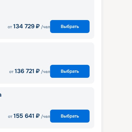
134 729
₽
Выбрать
от
/чел
136 721
₽
Выбрать
от
/чел
a
155 641
₽
Выбрать
от
/чел