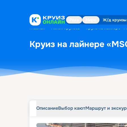
Описание
Выбор кают
Маршрут и экску
Река
Море
Ж/д круизы
Главная
•
Поиск круизов
•
Круиз на лайнере «MS
Круиз на лайнере «MSC 
Описание
Выбор кают
Маршрут и экску