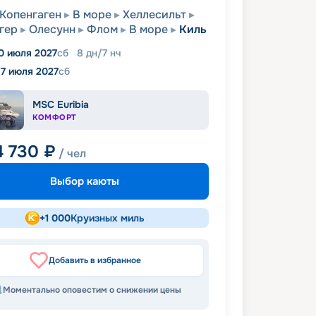
Копенгаген
В море
Хеллесильт
гер
Олесунн
Флом
В море
Киль
0 июля 2027
сб
8
дн
/
7
нч
17 июля 2027
сб
MSC Euribia
КОМФОРТ
4 730
₽
/ чел
Выбор каюты
+
1 000
Круизных миль
Добавить в избранное
Моментально оповестим о снижении цены