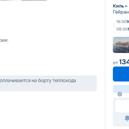
+
32
фотографий
Киль
Гейран
19:00
1
09:00
рии;
13
от
оплачивается на борту теплохода