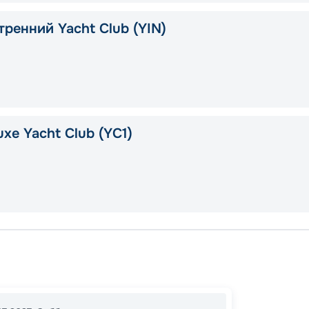
тренний Yacht Club (YIN)
xe Yacht Club (YC1)
Киль
Гейран
19:00
1