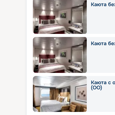
Каюта без
Каюта без
Каюта с 
(OO)