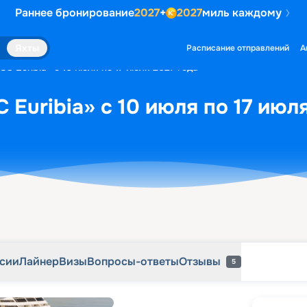
Раннее бронирование
2027
+
2027
миль каждому
рсии
Лайнер
Визы
Вопросы-ответы
Отзывы
5
Яхты
Расписание отправлений
А
C Euribia» с 10 июля по 17 июля 2027 года
Euribia» с 10 июля по 17 июл
рсии
Лайнер
Визы
Вопросы-ответы
Отзывы
5