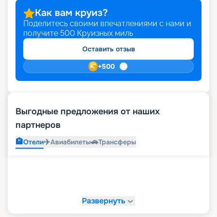
Как вам круиз?
Поделитесь своими впечатлениями с нами и
получите
500
Круизных миль
Оставить отзыв
+
500
Выгодные предложения от наших
партнеров
🏨
✈️
🚗
Отели
Авиабилеты
Трансферы
Развернуть