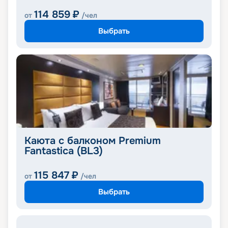
114 859
₽
от
/чел
Выбрать
Каюта с балконом Premium
Fantastica (BL3)
115 847
₽
от
/чел
Выбрать