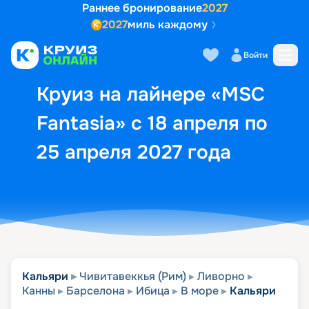
Раннее бронирование
2027
2027
миль каждому
Описание
Выбор кают
Маршрут и экск
Войти
Круиз на лайнере «MSC
Fantasia» с 18 апреля по
25 апреля 2027 года
Кальяри
Чивитавеккья (Рим)
Ливорно
Канны
Барселона
Ибица
В море
Кальяри