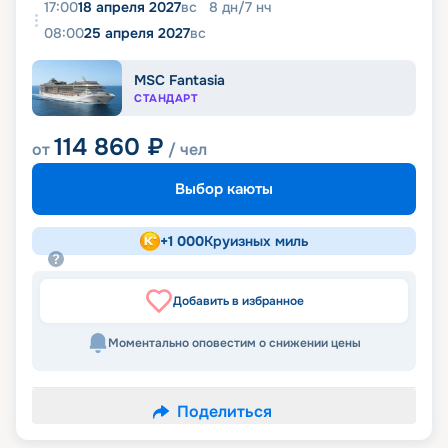
17:00
18 апреля 2027
вс
8
дн
/
7
нч
08:00
25 апреля 2027
вс
MSC Fantasia
СТАНДАРТ
114 860
₽
от
/ чел
Выбор каюты
+
1 000
Круизных миль
Добавить в избранное
Моментально оповестим о снижении цены
Поделиться