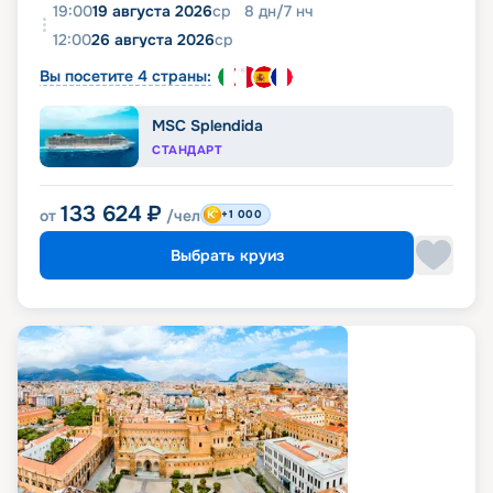
19:00
19 августа 2026
ср
8
дн
/
7
нч
12:00
26 августа 2026
ср
Вы посетите 4 страны:
MSC Splendida
СТАНДАРТ
133 624
₽
от
/чел
+1 000
Выбрать круиз