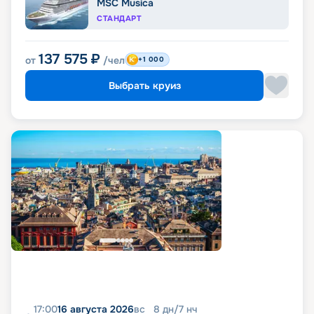
MSC Musica
СТАНДАРТ
137 575
₽
от
/чел
+1 000
Выбрать круиз
17:00
16 августа 2026
вс
8
дн
/
7
нч