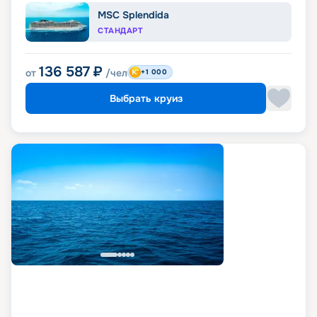
MSC Splendida
СТАНДАРТ
136 587
₽
от
/чел
+1 000
Выбрать круиз