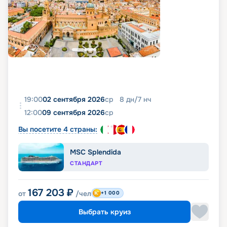
19:00
02 сентября 2026
ср
8
дн
/
7
нч
12:00
09 сентября 2026
ср
Вы посетите 4 страны:
MSC Splendida
СТАНДАРТ
167 203
₽
от
/чел
+1 000
Выбрать круиз