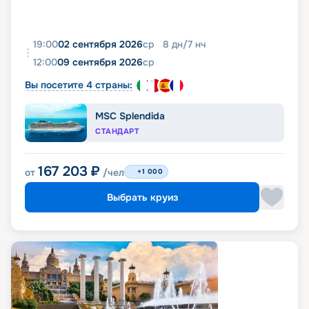
19:00
02 сентября 2026
ср
8
дн
/
7
нч
12:00
09 сентября 2026
ср
Вы посетите 4 страны:
MSC Splendida
СТАНДАРТ
167 203
₽
от
/чел
+1 000
Выбрать круиз