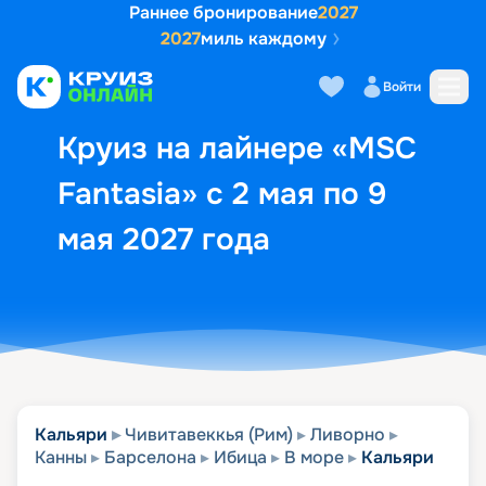
Раннее бронирование
2027
2027
миль каждому
Описание
Выбор кают
Маршрут и экск
Войти
Круиз на лайнере «MSC
Fantasia» с 2 мая по 9
мая 2027 года
Кальяри
Чивитавеккья (Рим)
Ливорно
Канны
Барселона
Ибица
В море
Кальяри