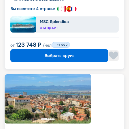
Вы посетите 4 страны:
MSC Splendida
СТАНДАРТ
123 748
₽
от
/чел
+1 000
Выбрать круиз