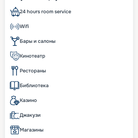
Большинство кают на нем – внешние. Причем
много номеров с личным балконом. Уникальные
24 hours room service
технологические системы позволяют экономно
расходовать ресурсы и обеспечивают кораблю
Wifi
почетную приставку ЭКО-. Также большое
внимание уделяется комфорту пассажиров, их
Бары и салоны
разносторонним развлечениям. Основные
характеристики лайнера:
• ширина – 38 м;
Кинотеатр
• длина – 333 м;
• число палуб – 18. Из них 13 – пассажирские;
Рестораны
• водоизмещение – 133,5 тыс. т;
• осадка – 8,7 м;
• скорость – 23,3 узла;
Библиотека
• общее число кают – 1 637. В них с комфортом
размещается до 4 363 человек.
Казино
К услугам пассажиров
Джакузи
MSC Fantasia поражает туристов своими
масштабами: 18 палуб, 1637 кают, 4363
Магазины
пассажира. Не меньшее впечатление