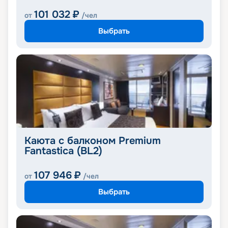
101 032
₽
от
/чел
Выбрать
Каюта с балконом Premium
Fantastica (BL2)
107 946
₽
от
/чел
Выбрать