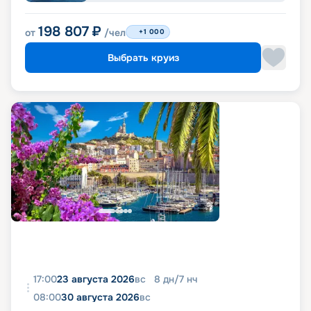
198 807
₽
от
/чел
+1 000
Выбрать круиз
17:00
23 августа 2026
вс
8
дн
/
7
нч
08:00
30 августа 2026
вс