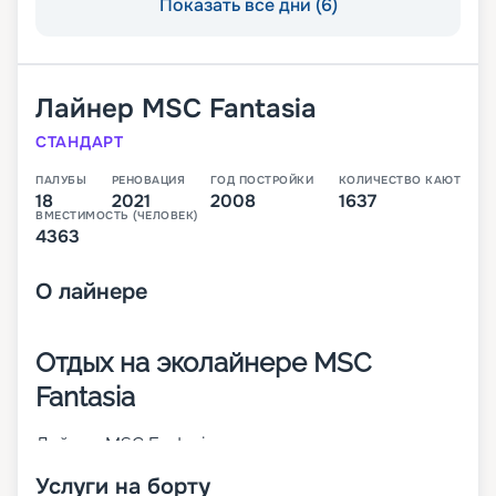
Показать все дни (6)
Лайнер
MSC Fantasia
СТАНДАРТ
ПАЛУБЫ
РЕНОВАЦИЯ
ГОД ПОСТРОЙКИ
КОЛИЧЕСТВО КАЮТ
18
2021
2008
1637
ВМЕСТИМОСТЬ (ЧЕЛОВЕК)
4363
О
лайнере
Отдых на эколайнере MSC
Fantasia
Лайнер MSC Fantasia – первое круизное судно
своего класса. Оно было построено в 2008 году
Услуги на борту
и в 2023 г. претерпело значительные изменения.