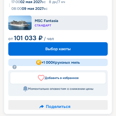
17:00
02 мая 2027
вс
8
дн
/
7
нч
08:00
09 мая 2027
вс
MSC Fantasia
СТАНДАРТ
101 033
₽
от
/ чел
Выбор каюты
+
1 000
Круизных миль
Добавить в избранное
Моментально оповестим о снижении цены
Поделиться