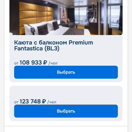
Каюта с балконом Premium
Fantastica (BL3)
108 933
₽
от
/чел
Выбрать
123 748
₽
от
/чел
Выбрать