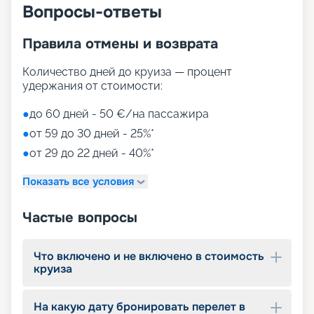
«Круиз.онлайн»
Вопросы-ответы
Маршруты лайнера MSC Grandiosa в навигацию
Правила отмены и возврата
2026 - 2027 г. отличаются разнообразием и
размахом – от Бразилии и Сальвадора до
Количество дней до круиза — процент
Испании и Франции. На нашем сайте можно
удержания от стоимости:
купить путевку онлайн, мы собрали для вас все
нужные сведения – расписание круизов, схемы
●
до 60 дней - 50 €/на пассажира
палуб, цены путевок, описание кают, фото
●
от 59 до 30 дней - 25%*
интерьеров. Вас ждет лучший отдых в мире! Для
того чтобы выбрать лучшие места,
●
от 29 до 22 дней - 40%*
воспользуйтесь услугой раннего бронирования.
Показать все условия
Частые вопросы
Что включено и не включено в стоимость
круиза
На какую дату бронировать перелет в