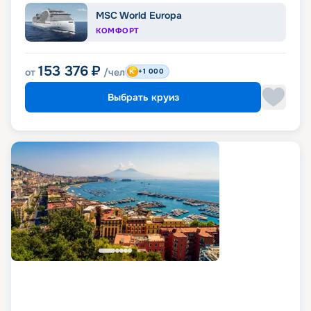
MSC World Europa
КОМФОРТ
153 376
₽
от
/чел
+1 000
Выбрать круиз