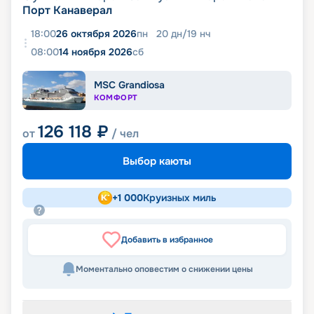
Порт Канаверал
18:00
26 октября 2026
пн
20
дн
/
19
нч
08:00
14 ноября 2026
сб
MSC Grandiosa
КОМФОРТ
126 118
₽
от
/ чел
Выбор каюты
+
1 000
Круизных миль
Добавить в избранное
Моментально оповестим о снижении цены