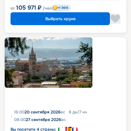
105 971
₽
от
/чел
+1 000
Выбрать круиз
16:00
20 сентября 2026
вс
8
дн
/
7
нч
08:00
27 сентября 2026
вс
Вы посетите 4 страны: