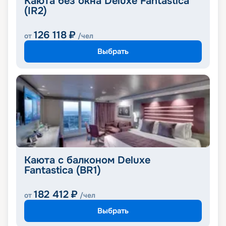
Каюта без окна Deluxe Fantastica
(IR2)
126 118
₽
от
/чел
Выбрать
Каюта с балконом Deluxe
Fantastica (BR1)
182 412
₽
от
/чел
Выбрать