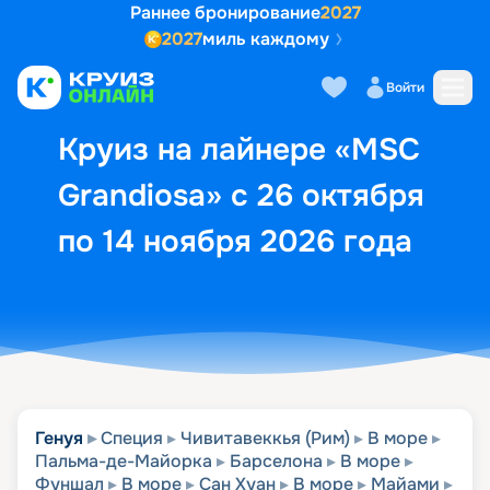
Раннее бронирование
2027
2027
миль каждому
Описание
Выбор кают
Маршрут и экск
Войти
Круиз на лайнере «MSC
Grandiosa» с 26 октября
по 14 ноября 2026 года
Генуя
Специя
Чивитавеккья (Рим)
В море
Пальма-де-Майорка
Барселона
В море
Фуншал
В море
Сан Хуан
В море
Майами