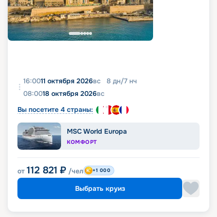
16:00
11 октября 2026
вс
8
дн
/
7
нч
08:00
18 октября 2026
вс
Вы посетите 4 страны:
MSC World Europa
КОМФОРТ
112 821
₽
от
/чел
+1 000
Выбрать круиз