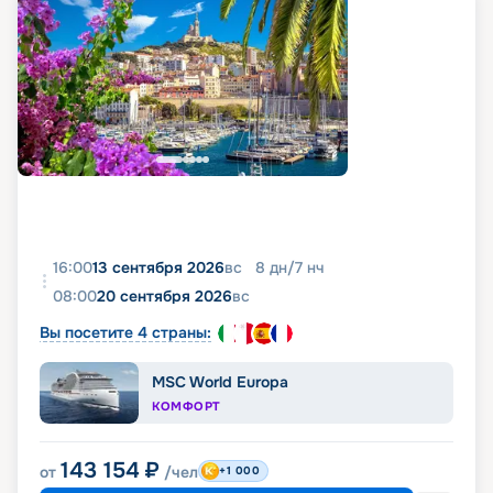
16:00
13 сентября 2026
вс
8
дн
/
7
нч
08:00
20 сентября 2026
вс
Вы посетите 4 страны:
MSC World Europa
КОМФОРТ
143 154
₽
от
/чел
+1 000