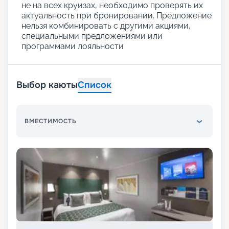
не на всех круизах, необходимо проверять их
актуальность при бронировании. Предложение
нельзя комбинировать с другими акциями,
специальными предложениями или
программами лояльности
Выбор каюты
Список
ВМЕСТИМОСТЬ