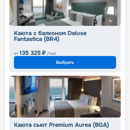
Каюта с балконом Deluxe
Fantastica (BR4)
135 325
₽
от
/чел
Выбрать
Каюта сьют Premium Aurea (BGA)