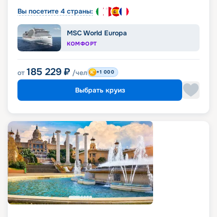
Вы посетите 4 страны:
MSC World Europa
КОМФОРТ
185 229
₽
от
/чел
+1 000
Выбрать круиз