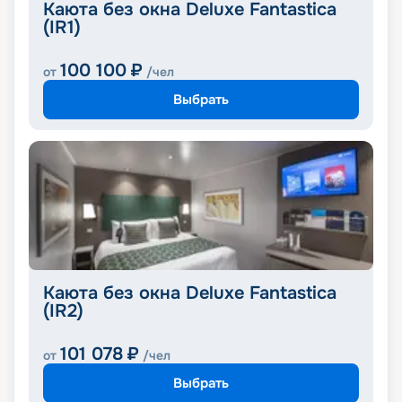
Каюта без окна Deluxe Fantastica
(IR1)
100 100
₽
от
/чел
Выбрать
Каюта без окна Deluxe Fantastica
(IR2)
101 078
₽
от
/чел
Выбрать