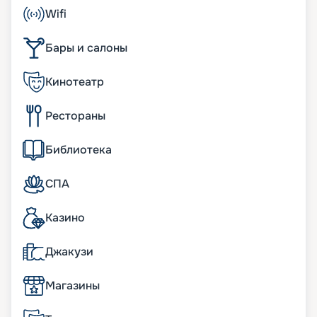
по величине круизным кораблем в мире. На 18-
Wifi
палубном лайнере находится 2 054 каюты разных
категорий. В них может разместиться 5 429
Бары и салоны
человек. Другие особенности MSC Seaview:
• ширина – 41 м;
Кинотеатр
• длина – 323 м;
• осадка – 8,3 м;
• водоизмещение – 154 тыс. тонн;
Рестораны
• предельная скорость – 21 узел.
Библиотека
Условия на борту
СПА
Настоящей изюминкой лайнера можно считать
его панорамный променад, украшенный
стеклянными балюстрадами. С него открывается
Казино
потрясающий обзор на море, так что ваши
прогулки по кораблю будут отдельным
Джакузи
увлекательным занятием. Хочется чего-то более
особенного? Обратите внимание на панорамный
бассейн, который точно не сможет оставить
Магазины
никого равнодушным. Также на палубах корабля
вы найдете множество баров и кафе, которые