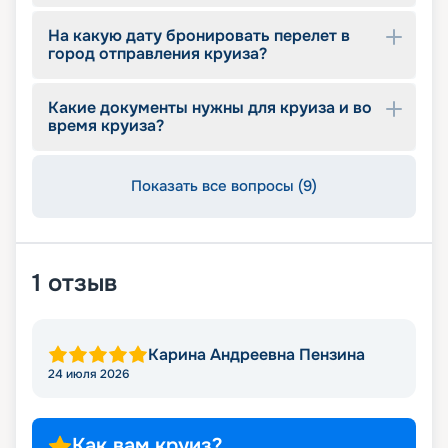
На какую дату бронировать перелет в
город отправления круиза?
Какие документы нужны для круиза и во
время круиза?
Показать все вопросы (9)
1
отзыв
Карина Андреевна Пензина
24 июля 2026
Как вам круиз?