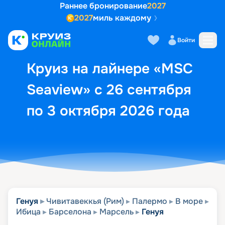
Раннее бронирование
2027
2027
миль каждому
Описание
Выбор кают
Маршрут и экск
Войти
Круиз на лайнере «MSC
Seaview» с 26 сентября
по 3 октября 2026 года
Генуя
Чивитавеккья (Рим)
Палермо
В море
Ибица
Барселона
Марсель
Генуя