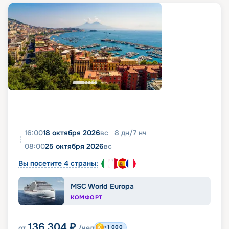
16:00
18 октября 2026
вс
8
дн
/
7
нч
08:00
25 октября 2026
вс
Вы посетите 4 страны:
MSC World Europa
КОМФОРТ
136 304
₽
от
/чел
+1 000