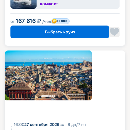
КОМФОРТ
167 616
₽
от
/чел
+1 000
Выбрать круиз
16:00
27 сентября 2026
вс
8
дн
/
7
нч