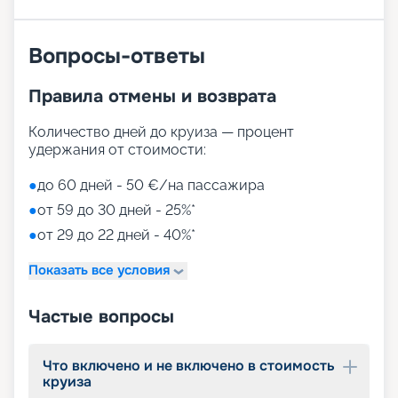
Вопросы-ответы
Правила отмены и возврата
Количество дней до круиза — процент
удержания от стоимости:
●
до 60 дней - 50 €/на пассажира
●
от 59 до 30 дней - 25%*
●
от 29 до 22 дней - 40%*
Показать все условия
Частые вопросы
Что включено и не включено в стоимость
круиза