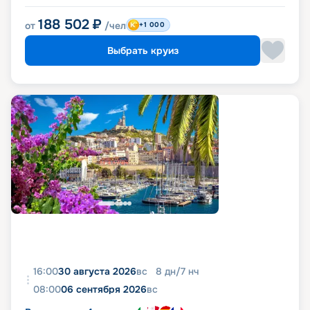
188 502
₽
от
/чел
+1 000
Выбрать круиз
16:00
30 августа 2026
вс
8
дн
/
7
нч
08:00
06 сентября 2026
вс