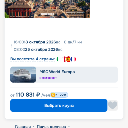
16:00
18 октября 2026
вс
8
дн
/
7
нч
08:00
25 октября 2026
вс
Вы посетите 4 страны:
MSC World Europa
КОМФОРТ
110 831
₽
от
/чел
+1 000
Выбрать круиз
Главная
•
Поиск круизов
•