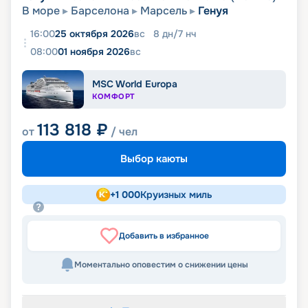
В море
Барселона
Марсель
Генуя
16:00
25 октября 2026
вс
8
дн
/
7
нч
08:00
01 ноября 2026
вс
MSC World Europa
КОМФОРТ
113 818
₽
от
/ чел
Выбор каюты
+
1 000
Круизных миль
Добавить в избранное
Моментально оповестим о снижении цены