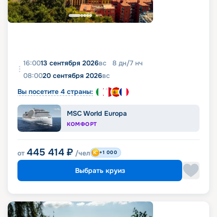
16:00
13 сентября 2026
вс
8
дн
/
7
нч
08:00
20 сентября 2026
вс
Вы посетите 4 страны:
MSC World Europa
КОМФОРТ
445 414
₽
от
/чел
+1 000
Выбрать круиз