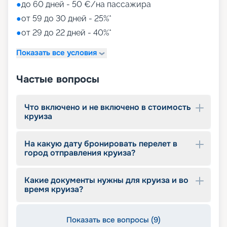
• игровые зоны от LEGO;
●
до 60 дней - 50 €/на пассажира
• детский клуб Chicco.
●
от 59 до 30 дней - 25%*
●
от 29 до 22 дней - 40%*
Путешествуйте с
«Круиз.онлайн»
Показать все условия
Наша компания предлагает купить путевки на
Частые вопросы
круизы MSC World Europa не выходя из дома. На
нашем сайте вы найдете всю необходимую
информацию для выбора тура: расписание
Что включено и не включено в стоимость
круизов на 2026 - 2027 г., характеристики
круиза
лайнера, описание кают, цены на путевки, фото
интерьеров, отзывы туристов и другие данные.
На какую дату бронировать перелет в
Опытные специалисты с удовольствием
город отправления круиза?
проконсультируют вас, помогут с оформлением
документов и проведением оплаты, будут
оказывать информационную поддержку на
Какие документы нужны для круиза и во
протяжении круиза. Бронируйте путевки и
время круиза?
отправляйтесь в сказочное путешествие на
лайнере из будущего!
Показать все вопросы (9)