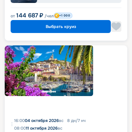
144 687
₽
от
/чел
+1 000
Выбрать круиз
16:00
04 октября 2026
вс
8
дн
/
7
нч
08:00
11 октября 2026
вс