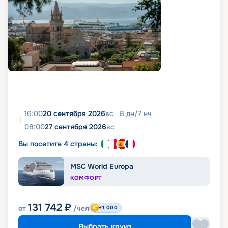
16:00
20 сентября 2026
вс
8
дн
/
7
нч
08:00
27 сентября 2026
вс
Вы посетите 4 страны:
MSC World Europa
КОМФОРТ
131 742
₽
от
/чел
+1 000
Выбрать круиз