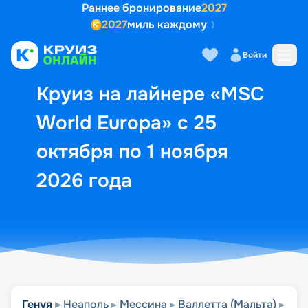
Раннее бронирование
2027
2027
миль каждому
Описание
Выбор кают
Маршрут и экск
Войти
Круиз на лайнере «MSC
World Europa» с 25
октября по 1 ноября
2026 года
Генуя
Неаполь
Мессина
Валлетта (Мальта)