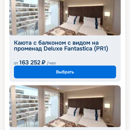
Каюта с балконом с видом на
променад Deluxe Fantastica (PR1)
163 252
₽
от
/чел
Выбрать