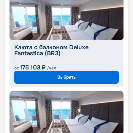
Каюта с балконом Deluxe
Fantastica (BR3)
175 103
₽
от
/чел
Выбрать