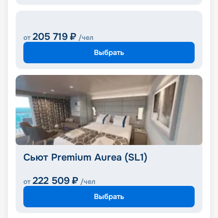
205 719
₽
от
/чел
Выбрать
Сьют Premium Aurea (SL1)
222 509
₽
от
/чел
Выбрать