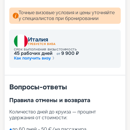
уличная еда.
Butcher’s Cut – классический стейк-хаус.
Точные визовые условия и цены уточняйте
Каждое заведение соответствует своей
у специалистов при бронировании
концепции. Выбирайте на свой вкус!
Развлечения на лайнере
Италия
ТРЕБУЕТСЯ ВИЗА
СРОК ВЫПОЛНЕНИЯ ВИЗЫ
СТОИМОСТЬ
45
рабочих дней
9 900
₽
от
Как получить визу
Лайнер предлагает огромное разнообразие
развлечений, от раслебления в спа-зонах до
активных спортивных игр.
На выбор представлены такие пространства:
Zen District (оздоровительный и
Вопросы-ответы
релаксационный комплекс только для взрослых)
Family District (с 10 детскими площадками/
Правила отмены и возврата
бассейнами, клубами, игровыми зонами)
Family Sundeck (зона для загара, подходящая
для детей)
Количество дней до круиза — процент
Aquapark (с открытыми игровыми
удержания от стоимости:
площадками, бассейнами-лягушатниками,
водными пушками, 3 водными горками с
●
до 60 дней - 50 €/на пассажира