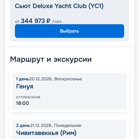
Сьют Deluxe Yacht Club (YC1)
344 973
₽
от
/чел
Выбрать
Маршрут и экскурсии
1
день
20.12.2026
,
Воскресенье
Генуя
ОТПРАВЛЕНИЕ
18:00
2
день
21.12.2026
,
Понедельник
Чивитавеккья (Рим)