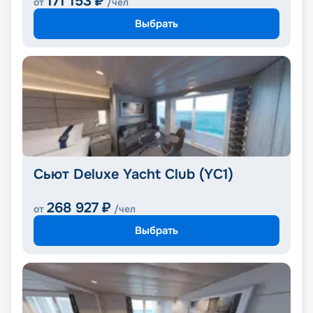
171 153
₽
от
/чел
Выбрать
Сьют Deluxe Yacht Club (YC1)
268 927
₽
от
/чел
Выбрать