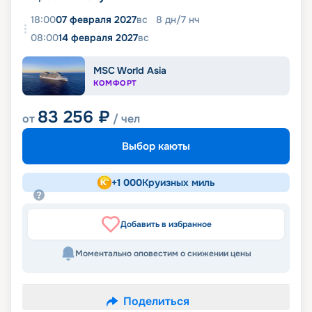
18:00
07 февраля 2027
вс
8
дн
/
7
нч
08:00
14 февраля 2027
вс
MSC World Asia
КОМФОРТ
83 256
₽
от
/ чел
Выбор каюты
+
1 000
Круизных миль
Добавить в избранное
Моментально оповестим о снижении цены
Поделиться