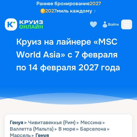
Раннее бронирование
2027
2027
миль каждому
Описание
Выбор кают
Маршрут и экск
Войти
Круиз на лайнере «MSC
World Asia» с 7 февраля
по 14 февраля 2027 года
Генуя
Чивитавеккья (Рим)
Мессина
Валлетта (Мальта)
В море
Барселона
Марсель
Генуя