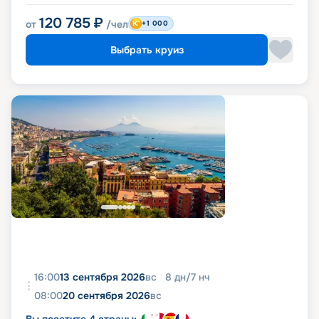
120 785
₽
от
/чел
+1 000
Выбрать круиз
16:00
13 сентября 2026
вс
8
дн
/
7
нч
08:00
20 сентября 2026
вс
Вы посетите 4 страны: