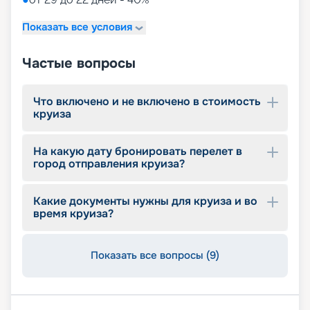
7 бассейнов
11 джакузи
Показать все условия
детский внутренний комплекс,
спроектированный Lego & Chicco
Частые вопросы
Что включено и не включено в стоимость
круиза
На какую дату бронировать перелет в
город отправления круиза?
Какие документы нужны для круиза и во
время круиза?
Показать все вопросы (9)