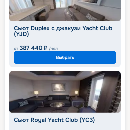
Сьют Duplex с джакузи Yacht Club
(YJD)
387 440
₽
от
/чел
Выбрать
Сьют Royal Yacht Club (YC3)