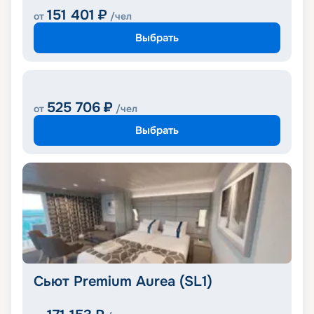
151 401
₽
от
/чел
Выбрать
525 706
₽
от
/чел
Выбрать
Сьют Premium Aurea (SL1)