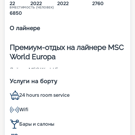
22
2022
2022
2760
ВМЕСТИМОСТЬ (ЧЕЛОВЕК)
6850
О
лайнере
Премиум-отдых на лайнере MSC
World Europa
Лайнер MSC World Europa – первое судно из
линейки премиум-класса, которую
Услуги на борту
запланировала компания MSC Cruises. Оно было
построено во Франции в 2022 году. При его
создании использовались инновационные
24 hours room service
разработки, которые направлены на
обеспечение комфорта пассажиров и
Wifi
повышение показателей экологичности. В 2 760
комфортабельных каютах может разместиться 6
Бары и салоны
850 человек. Другие особенности:
• двигатели, работающие на сжиженном