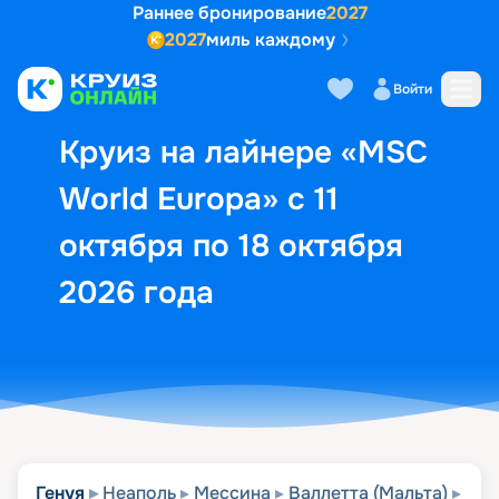
Раннее бронирование
2027
2027
миль каждому
Описание
Выбор кают
Маршрут и экск
Войти
Круиз на лайнере «MSC
World Europa» с 11
октября по 18 октября
2026 года
Генуя
Неаполь
Мессина
Валлетта (Мальта)