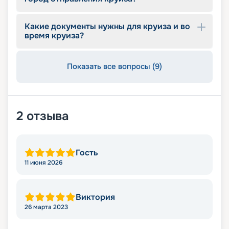
проконсультируют вас, помогут с оформлением
документов и проведением оплаты, будут
оказывать информационную поддержку на
Какие документы нужны для круиза и во
протяжении круиза. Бронируйте путевки и
время круиза?
отправляйтесь в сказочное путешествие на
лайнере из будущего!
Показать все вопросы (9)
2
отзыва
Гость
11 июня 2026
Виктория
26 марта 2023