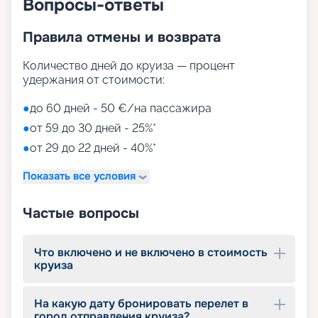
Вопросы-ответы
корме;
• променад с магазинами и ресторанами,
Правила отмены и возврата
накрытый светодиодным куполом;
• Duti-free shopping;
• MSC Aurea Spa – огромный выбор Spa-
Количество дней до круиза — процент
процедур на площади 1000 м2;
удержания от стоимости:
• тренажерный зал с оборудованием Technogym;
• игровые зоны от LEGO;
●
до 60 дней - 50 €/на пассажира
• детский клуб Chicco.
●
от 59 до 30 дней - 25%*
●
от 29 до 22 дней - 40%*
Путешествуйте с
«Круиз.онлайн»
Показать все условия
Наша компания предлагает купить путевки на
Частые вопросы
круизы MSC World Europa не выходя из дома. На
нашем сайте вы найдете всю необходимую
информацию для выбора тура: расписание
Что включено и не включено в стоимость
круизов на 2026 - 2027 г., характеристики
круиза
лайнера, описание кают, цены на путевки, фото
интерьеров, отзывы туристов и другие данные.
На какую дату бронировать перелет в
Опытные специалисты с удовольствием
город отправления круиза?