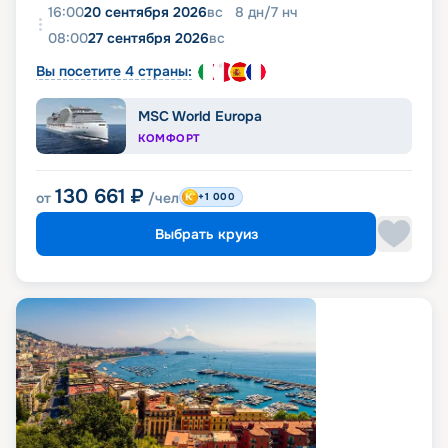
16:00
20 сентября 2026
вс
8
дн
/
7
нч
08:00
27 сентября 2026
вс
Вы посетите 4 страны:
MSC World Europa
КОМФОРТ
130 661
₽
от
/чел
+1 000
Выбрать круиз