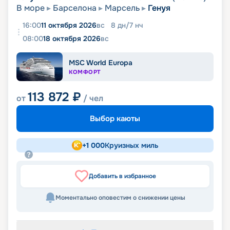
В море
Барселона
Марсель
Генуя
16:00
11 октября 2026
вс
8
дн
/
7
нч
08:00
18 октября 2026
вс
MSC World Europa
КОМФОРТ
113 872
₽
от
/ чел
Выбор каюты
+
1 000
Круизных миль
Добавить в избранное
Моментально оповестим о снижении цены