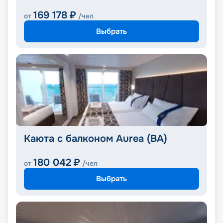
169 178
₽
от
/чел
Выбрать
Каюта с балконом Aurea (BA)
180 042
₽
от
/чел
Выбрать