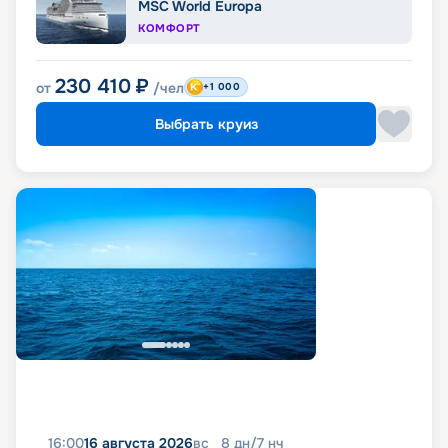
MSC World Europa
КОМФОРТ
230 410
₽
от
/чел
+1 000
Выбрать круиз
16:00
16 августа 2026
вс
8
дн
/
7
нч