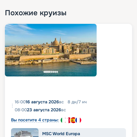
Похожие круизы
16:00
16 августа 2026
вс
8
дн
/
7
нч
08:00
23 августа 2026
вс
Вы посетите 4 страны:
MSC World Europa