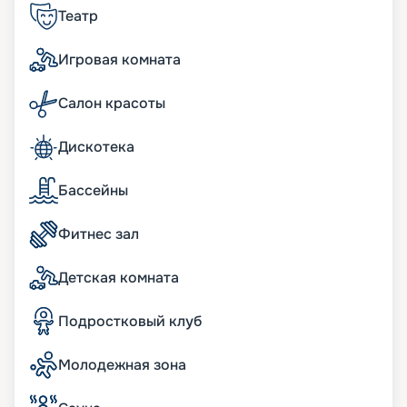
вы найдете множество баров и кафе, которые
Театр
предлагают попробовать кухни разных стран
мира. Гостям понравится и шикарный
Игровая комната
четырехэтажный атриум с хрустальными
лестницами. Здесь вы найдете большие
видеоэкраны, на которых можно полюбоваться
Салон красоты
видами моря, неба или выступлениями артистов
и музыкантов, которые здесь проходят каждый
Дискотека
вечер. В аквапарках смогут повеселиться как
взрослые, так и дети. Для тех, кто предпочитает
подвижный и даже экстремальный отдых, на
Бассейны
борту корабля есть две линии канатной дороги.
Фитнес зал
Путешествуйте с
«Круиз.онлайн»
Детская комната
Чтобы отправиться в путешествие на лайнере
Подростковый клуб
MSC Seaview, обращайтесь к сервису
бронирования круизов «Круиз.онлайн». У нас вы
Молодежная зона
сможете в режиме онлайн приобрести путевку,
которая может ответить всем вашим
пожеланиям. Кроме того, при раннем