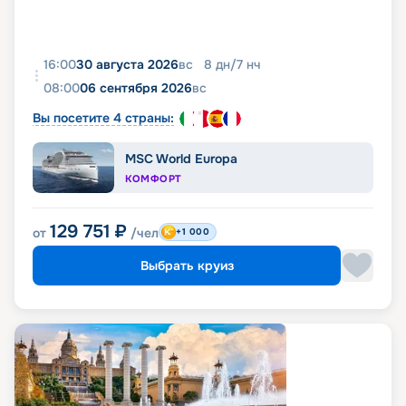
16:00
30 августа 2026
вс
8
дн
/
7
нч
08:00
06 сентября 2026
вс
Вы посетите 4 страны:
MSC World Europa
КОМФОРТ
129 751
₽
от
/чел
+1 000
Выбрать круиз