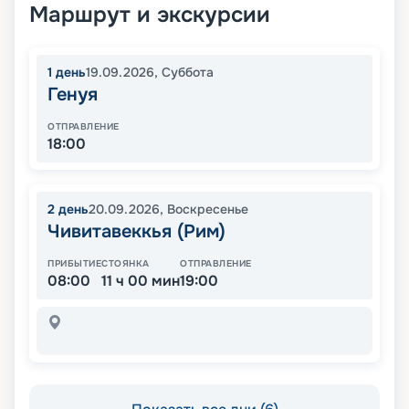
Маршрут и экскурсии
1
день
19.09.2026
,
Суббота
Генуя
ОТПРАВЛЕНИЕ
18:00
2
день
20.09.2026
,
Воскресенье
Чивитавеккья (Рим)
ПРИБЫТИЕ
СТОЯНКА
ОТПРАВЛЕНИЕ
08:00
11 ч 00 мин
19:00