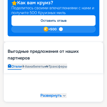
Как вам круиз?
Поделитесь своими впечатлениями с нами и
получите
500
Круизных миль
Оставить отзыв
+
500
Выгодные предложения от наших
партнеров
🏨
✈️
🚗
Отели
Авиабилеты
Трансферы
Развернуть