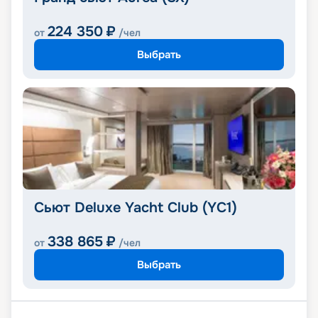
224 350
₽
от
/чел
Выбрать
Сьют Deluxe Yacht Club (YC1)
338 865
₽
от
/чел
Выбрать