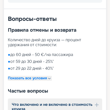
Вопросы-ответы
Правила отмены и возврата
Количество дней до круиза — процент
удержания от стоимости:
●
до 60 дней - 50 €/на пассажира
●
от 59 до 30 дней - 25%*
●
от 29 до 22 дней - 40%*
Показать все условия
Частые вопросы
Что включено и не включено в стоимость
круиза