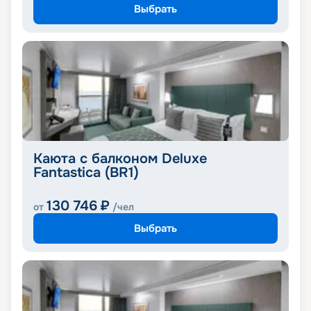
Выбрать
Каюта с балконом Deluxe
Fantastica (BR1)
130 746
₽
от
/чел
Выбрать