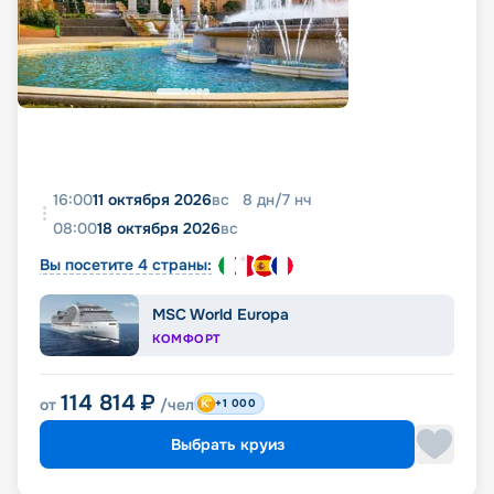
16:00
11 октября 2026
вс
8
дн
/
7
нч
08:00
18 октября 2026
вс
Вы посетите 4 страны:
MSC World Europa
КОМФОРТ
114 814
₽
от
/чел
+1 000
Выбрать круиз