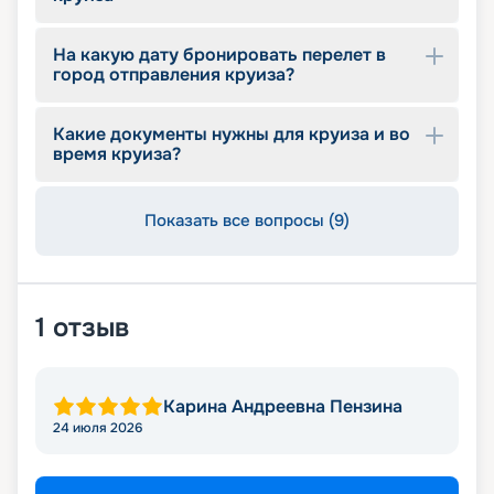
На какую дату бронировать перелет в
город отправления круиза?
Какие документы нужны для круиза и во
время круиза?
Показать все вопросы (9)
1
отзыв
Карина Андреевна Пензина
24 июля 2026