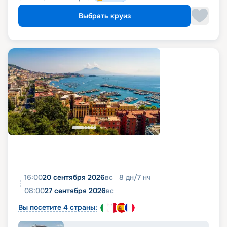
Выбрать круиз
16:00
20 сентября 2026
вс
8
дн
/
7
нч
08:00
27 сентября 2026
вс
Вы посетите 4 страны: