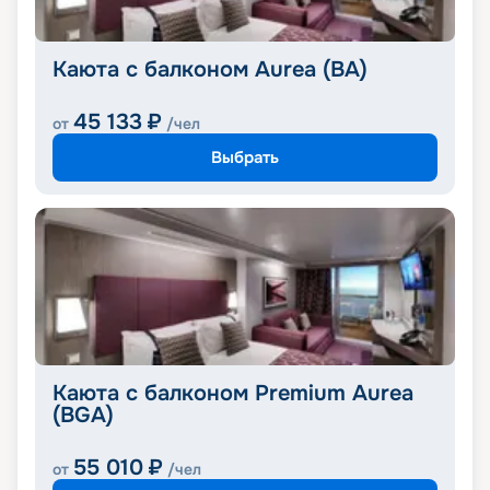
Каюта с балконом Aurea (BA)
45 133
₽
от
/чел
Выбрать
Каюта с балконом Premium Aurea
(BGA)
55 010
₽
от
/чел