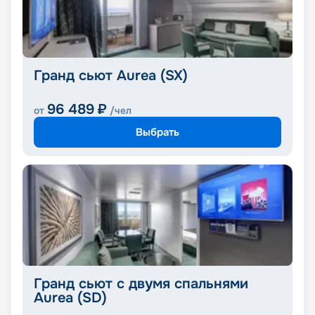
Гранд сьют Aurea (SX)
96 489
₽
от
/чел
Выбрать
Гранд сьют с двумя спальнями
Aurea (SD)