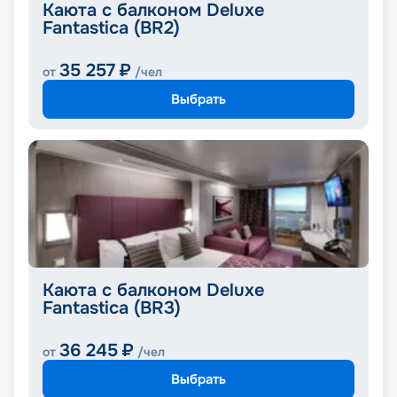
Каюта с балконом Deluxe
Fantastica (BR2)
35 257
₽
от
/чел
Выбрать
Каюта с балконом Deluxe
Fantastica (BR3)
36 245
₽
от
/чел
Выбрать