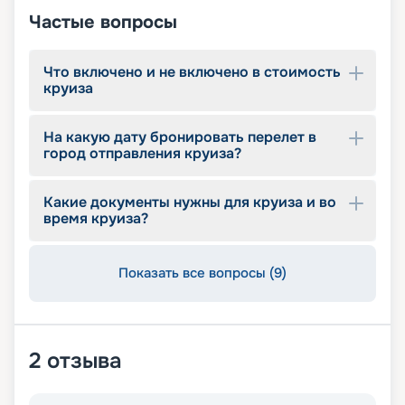
Частые вопросы
Что включено и не включено в стоимость
круиза
На какую дату бронировать перелет в
город отправления круиза?
Какие документы нужны для круиза и во
время круиза?
Показать все вопросы (9)
2
отзыва