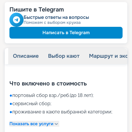
Пишите в Telegram
Быстрые ответы на вопросы
Поможем с выбором круиза
Написать в Telegram
Описание
Выбор кают
Маршрут и экск
+
26
фотографий
Что включено в стоимость
●
портовый сбор взр./реб.(до 18 лет);
●
сервисный сбор;
●
проживание в каюте выбранной категории;
Показать все услуги