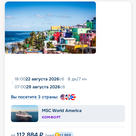
18:00
22 августа 2026
сб
8
дн
/
7
нч
07:00
29 августа 2026
сб
Вы посетите 3 страны:
MSC World America
КОМФОРТ
112 884
₽
от
/чел
+1 000