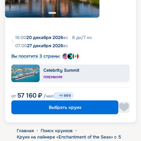
16:00
20 декабря 2026
вс
8
дн
/
7
нч
07:00
27 декабря 2026
вс
Вы посетите 3 страны:
Celebrity Summit
ПРЕМИУМ
57 160
₽
от
/чел
+1 000
Выбрать круиз
Главная
•
Поиск круизов
•
Круиз на лайнере «Enchantment of the Seas» с 5