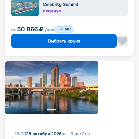
Celebrity Summit
ПРЕМИУМ
50 866
₽
от
/чел
+1 000
Выбрать круиз
16:00
25 октября 2026
вс
8
дн
/
7
нч