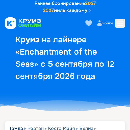
Раннее бронирование
2027
2027
миль каждому
Описание
Выбор кают
Маршрут и экск
Войти
Круиз на лайнере
«Enchantment of the
Seas» с 5 сентября по 12
сентября 2026 года
Тампа
Роатан
Коста Майя
Белиз