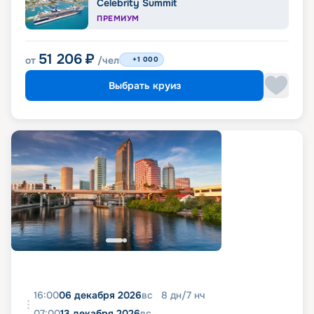
Celebrity Summit
ПРЕМИУМ
51 206
₽
от
/чел
+1 000
Выбрать круиз
16:00
06 декабря 2026
вс
8
дн
/
7
нч
07:00
13 декабря 2026
вс