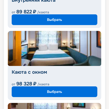
Внутренняя каюта
89 822
₽
от
/каюта
Выбрать
Каюта с окном
98 328
₽
от
/каюта
Выбрать