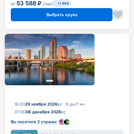
53 588
₽
от
/чел
+1 000
Выбрать круиз
16:00
29 ноября 2026
вс
8
дн
/
7
нч
07:00
06 декабря 2026
вс
Вы посетите 2 страны: