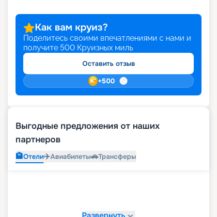
Как вам круиз?
Поделитесь своими впечатлениями с нами и
получите
500
Круизных миль
Оставить отзыв
+
500
Выгодные предложения от наших
партнеров
🏨
✈️
🚗
Отели
Авиабилеты
Трансферы
Развернуть