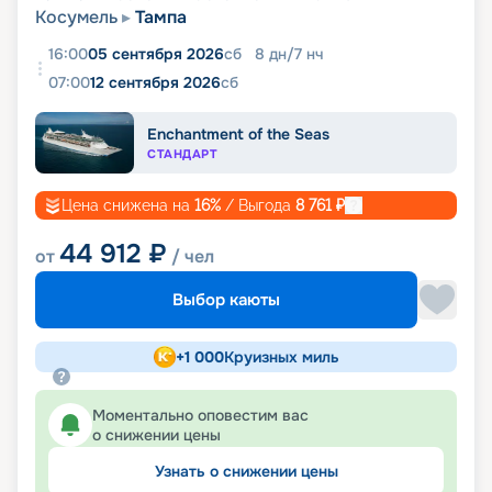
Косумель
Тампа
16:00
05 сентября 2026
сб
8
дн
/
7
нч
07:00
12 сентября 2026
сб
Enchantment of the Seas
СТАНДАРТ
Цена снижена на
16
%
/ Выгода
8 761
₽
44 912
₽
от
/ чел
Выбор каюты
+
1 000
Круизных миль
Моментально оповестим вас
о снижении цены
Узнать о снижении цены