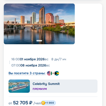
16:00
01 ноября 2026
вс
8
дн
/
7
нч
07:00
08 ноября 2026
вс
Вы посетите 3 страны:
Celebrity Summit
ПРЕМИУМ
52 705
₽
от
/чел
+1 000