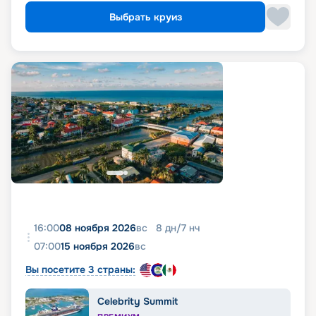
Выбрать круиз
16:00
08 ноября 2026
вс
8
дн
/
7
нч
07:00
15 ноября 2026
вс
Вы посетите 3 страны:
Celebrity Summit