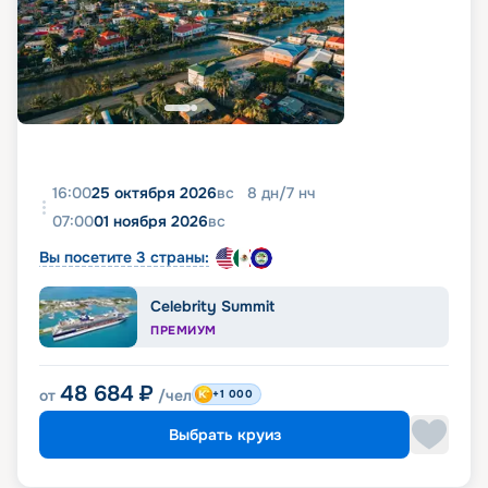
16:00
25 октября 2026
вс
8
дн
/
7
нч
07:00
01 ноября 2026
вс
Вы посетите 3 страны:
Celebrity Summit
ПРЕМИУМ
48 684
₽
от
/чел
+1 000
Выбрать круиз