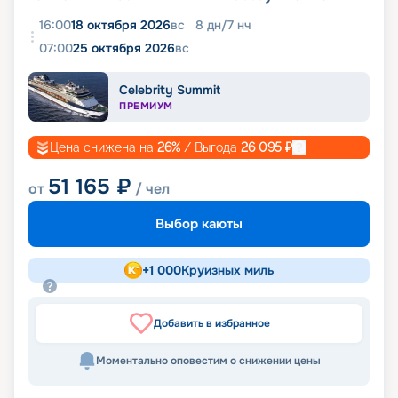
16:00
18 октября 2026
вс
8
дн
/
7
нч
07:00
25 октября 2026
вс
Celebrity Summit
ПРЕМИУМ
Цена снижена на
26
%
/ Выгода
26 095
₽
51 165
₽
от
/ чел
Выбор каюты
+
1 000
Круизных миль
Добавить в избранное
Моментально оповестим о снижении цены