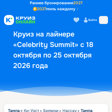
Раннее бронирование
2027
2027
миль каждому
Описание
Выбор кают
Маршрут и экск
Войти
Круиз на лайнере
«Celebrity Summit» с 18
октября по 25 октября
2026 года
Тампа
Ки-Уэст
Бимини
Нассау
Тампа