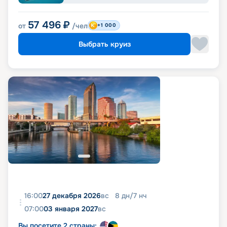
57 496
₽
от
/чел
+1 000
Выбрать круиз
16:00
27 декабря 2026
вс
8
дн
/
7
нч
07:00
03 января 2027
вс
Вы посетите 2 страны: