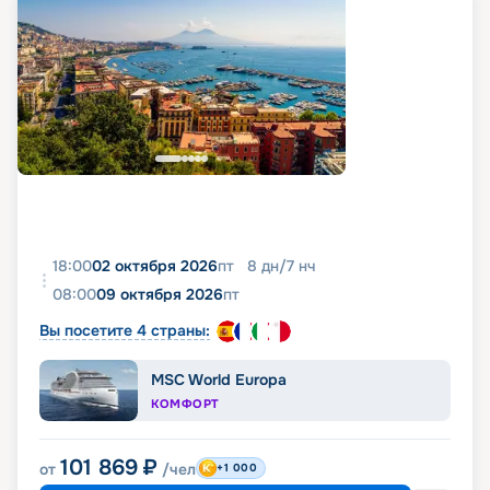
18:00
02 октября 2026
пт
8
дн
/
7
нч
08:00
09 октября 2026
пт
Вы посетите 4 страны:
MSC World Europa
КОМФОРТ
101 869
₽
от
/чел
+1 000