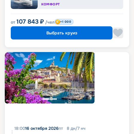
КОМФОРТ
107 843
₽
от
/чел
+1 000
Выбрать круиз
18:00
16 октября 2026
пт
8
дн
/
7
нч