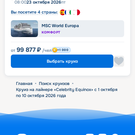
08:00
23 октября 2026
пт
Вы посетите 4 страны:
MSC World Europa
КОМФОРТ
99 877
₽
от
/чел
+1 000
Выбрать круиз
Главная
•
Поиск круизов
•
Круиз на лайнере «Celebrity Equinox» с 1 октября
по 10 октября 2026 года