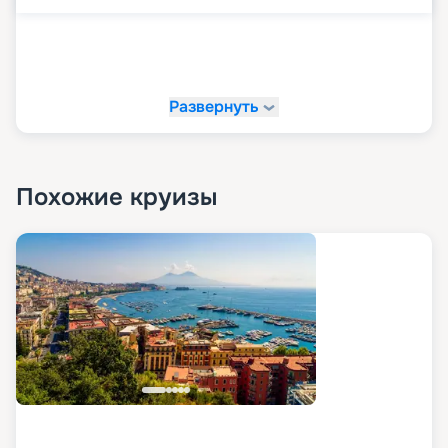
те, кто не мыслят себя без спорта или хотят
посвятить время расслаблению и оздоровлению,
также найдут чем заняться. Спа-салон, фитнес-
центр, три бассейна, тренажерный зал, беговая
дорожка, баскетбольная площадка, настольный
Развернуть
теннис – каждый выберет свой вариант
времяпровождения. При желании на лайнере
можно заняться шопингом, посетив брендовые
бутики и закупившись одеждой, обувью,
Похожие круизы
аксессуарами, украшениями и цифровой
техникой. Ну а любители особой атмосферы
найдут свое место в галерее искусств, уютной
библиотеке, зале карточных игр или казино. На
борту созданы все условия пребывания семей с
детьми. Предлагаются услуги няни
(персональной и групповой), персонала,
присматривающего за детьми в моменты
вечерних представлений. На лайнере
реализуется несколько развлекательно-
познавательных программ, ориентированных на
малышей от 6 месяцев до подростков.