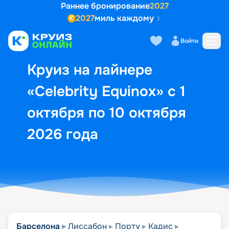
Раннее бронирование
2027
2027
миль каждому
Описание
Выбор кают
Маршрут и экск
Войти
Круиз на лайнере
«Celebrity Equinox» с 1
октября по 10 октября
2026 года
Барселона
Лиссабон
Порту
Кадис