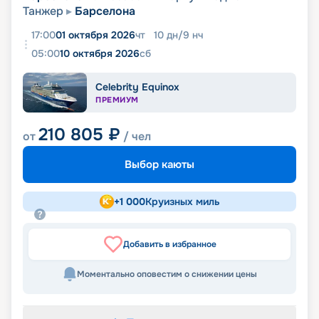
Танжер
Барселона
17:00
01 октября 2026
чт
10
дн
/
9
нч
05:00
10 октября 2026
сб
Celebrity Equinox
ПРЕМИУМ
210 805
₽
от
/ чел
Выбор каюты
+
1 000
Круизных миль
Добавить в избранное
Моментально оповестим о снижении цены