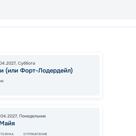
Майам
Перфек
16:30
0
04.2027
,
Суббота
и (или Форт-Лодердейл)
06:00
ИЕ
10
от
.04.2027
,
Понедельник
 Майя
СТОЯНКА
ОТПРАВЛЕНИЕ