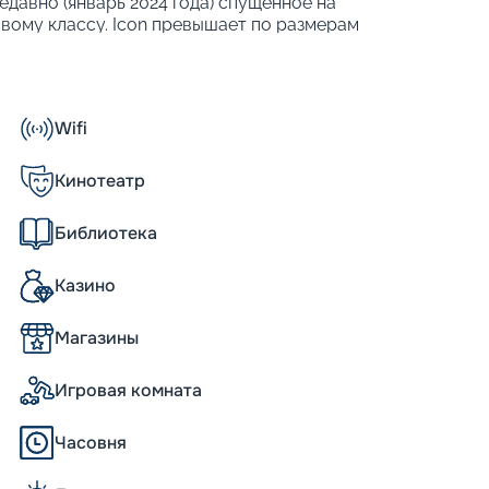
недавно (январь 2024 года) спущенное на
овому классу. Icon превышает по размерам
 Лайнер славится своими инновациями и
пнейшее круизное судно. Его высота
собен принять 5 610 человек. Другие
Wifi
Кинотеатр
Библиотека
я 28 категорий: от простых внутренних до
Казино
Магазины
ство своего мегалайнера в июне 2021 года.
антских кораблей нового класса.
Игровая комната
урку, через два года корабль был введен
первый пассажирский рейc из Майами по
Часовня
основным маршрутом лайнера.
оме своих внушительных размеров, лайнер