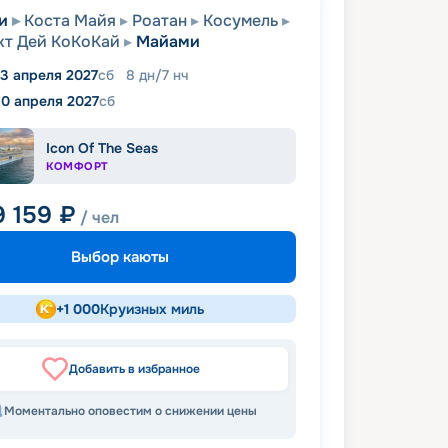
и
Коста Майя
Роатан
Косумель
т Дей КоКоКай
Майами
3 апреля 2027
сб
8
дн
/
7
нч
10 апреля 2027
сб
Icon Of The Seas
КОМФОРТ
9 159
₽
/ чел
Выбор каюты
+
1 000
Круизных миль
Добавить в избранное
Моментально оповестим о снижении цены