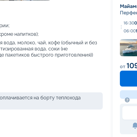
+
33
фотографий
Майам
Перфек
16:30
0
рии;
06:00
кроме напитков);
 вода, молоко, чай, кофе (обычный и без
атизированная вода, соки (не
де пакетиков быстрого приготовления))
10
от
оплачивается на борту теплохода