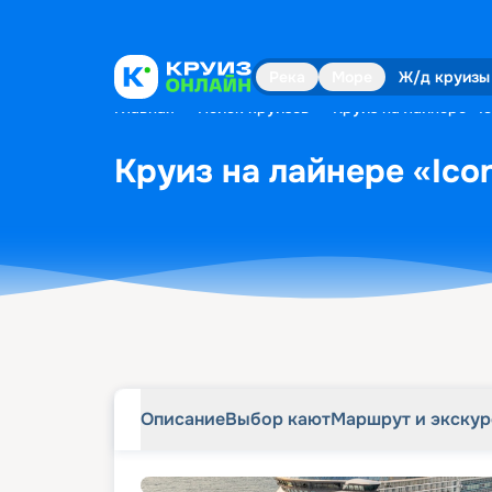
Описание
Выбор кают
Маршрут и экску
Река
Море
Ж/д круизы
Главная
•
Поиск круизов
•
Круиз на лайнере «Ic
Круиз на лайнере «Icon
Описание
Выбор кают
Маршрут и экску