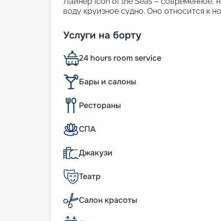
Лайнер Icon of the Seas – современное, 
воду круизное судно. Оно относится к н
и показателям комфорта корабли Oasis.
качеством. На сегодняшний день это кру
Услуги на борту
соизмерима с 20-этажным домом. Он спо
характеристики судна:
24 hours room service
• ширина – 65 м;
• длина – 365 м;
• число палуб – 20;
Бары и салоны
• водоизмещение – 218 тыс. т;
• осадка – 9 м;
Рестораны
• общее число кают – 3 000. Предлагаетс
роскошных трехуровневых.
СПА
Особенности судна
Джакузи
Холдинг Royal Caribbean начал строитель
Icon of the Seas стал первым из трех гиг
Театр
Заложенный на верфи в финском городе Т
в строй. В начале 2024 года состоялся 
Салон красоты
бассейну Карибского моря. Это стало 
Характеристики корабля впечатляют. Кр