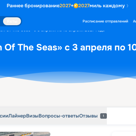
Раннее бронирование
2027
+
2027
миль каждому
рсии
Лайнер
Визы
Вопросы-ответы
Отзывы
1
Яхты
Расписание отправлений
А
on Of The Seas» с 3 апреля по 10 апреля 2027 года
 Of The Seas» с 3 апреля по 1
рсии
Лайнер
Визы
Вопросы-ответы
Отзывы
1