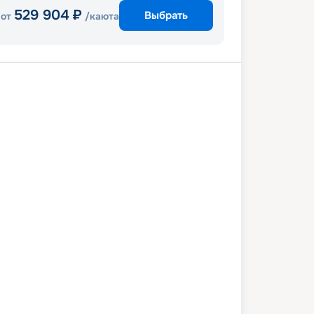
529 904
₽
Выбрать
от
/каюта
и
Коста Майя
Роатан
Косумель
т Дей КоКоКай
Майами
3 апреля 2027
сб
8
дн
/
7
нч
10 апреля 2027
сб
Icon Of The Seas
КОМФОРТ
9 159
₽
/ чел
Выбор каюты
+
1 000
Круизных миль