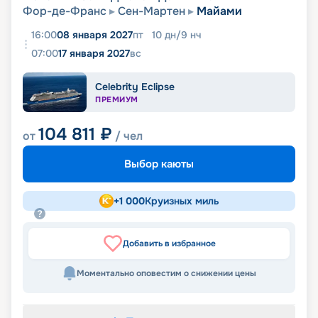
Фор-де-Франс
Сен-Мартен
Майами
16:00
08 января 2027
пт
10
дн
/
9
нч
07:00
17 января 2027
вс
Celebrity Eclipse
ПРЕМИУМ
104 811
₽
от
/ чел
Выбор каюты
+
1 000
Круизных миль
Добавить в избранное
Моментально оповестим о снижении цены