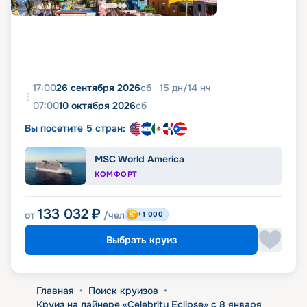
17:00
26 сентября 2026
сб
15
дн
/
14
нч
07:00
10 октября 2026
сб
Вы посетите 5 стран:
MSC World America
КОМФОРТ
133 032
₽
от
/чел
+1 000
Выбрать круиз
Главная
•
Поиск круизов
•
Круиз на лайнере «Celebrity Eclipse» с 8 января