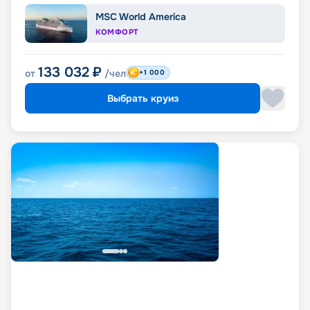
MSC World America
КОМФОРТ
133 032
₽
от
/чел
+1 000
Выбрать круиз