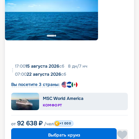
17:00
15 августа 2026
сб
8
дн
/
7
нч
07:00
22 августа 2026
сб
Вы посетите 3 страны:
MSC World America
КОМФОРТ
92 638
₽
от
/чел
+1 000
Выбрать круиз