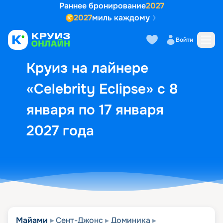
Раннее бронирование
2027
2027
миль каждому
Описание
Выбор кают
Маршрут и экск
Войти
Круиз на лайнере
«Celebrity Eclipse» с 8
января по 17 января
2027 года
Майами
Сент-Джонс
Доминика