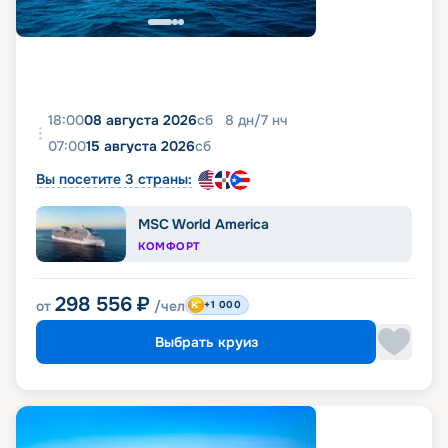
18:00
08 августа 2026
сб
8
дн
/
7
нч
07:00
15 августа 2026
сб
Вы посетите 3 страны:
MSC World America
КОМФОРТ
298 556
₽
от
/чел
+1 000
Выбрать круиз