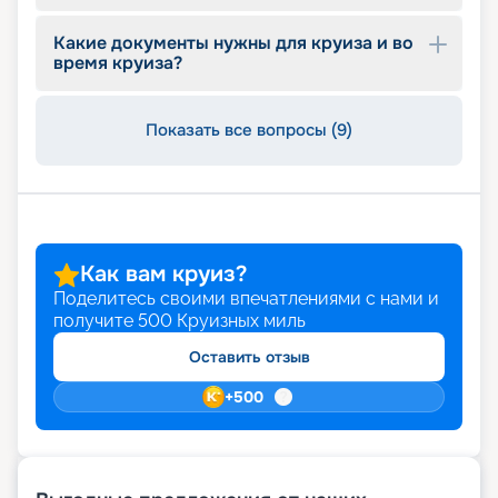
могут остаться на борту лайнера до самого
отплытия, покинув его за 90 минут до нового
Какие документы нужны для круиза и во
время круиза?
рейса. Этот сервис также предоставляет
возможность воспользоваться определенными
услугами на борту судна. Также лайнер приятно
Показать все вопросы (9)
удивит своих гостей площадью почти 2000
квадратных метров живой травы и
захватывающими выступлениями мастеров-
стеклодувов. На этой зеленой лужайке
запрещено ходить на каблуках и раскладывать
шезлонги, зато здесь могут играть в крокет или в
бочче, наслаждаться чтением книги, просто
Как вам круиз?
отдыхать или шагать босиком по свежей траве.
Поделитесь своими впечатлениями с нами и
Газон на лайнере обновляется каждый год, что
получите
500
Круизных миль
подчеркивает его ухоженность и красоту.
Оставить отзыв
Купить путевку на сайте
+
500
«Круиз.онлайн»
Чтобы купить путевку в круиз на этом
замечательном лайнере в навигацию 2026 - 2027,