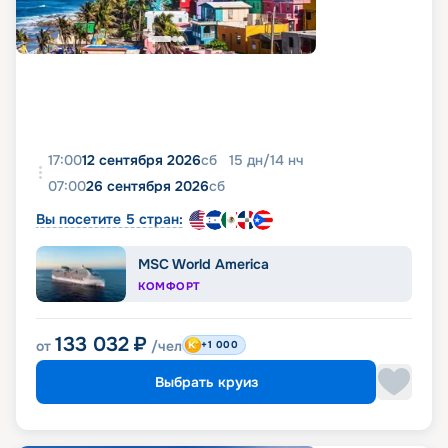
17:00
12 сентября 2026
сб
15
дн
/
14
нч
07:00
26 сентября 2026
сб
Вы посетите 5 стран:
MSC World America
КОМФОРТ
133 032
₽
от
/чел
+1 000
Выбрать круиз