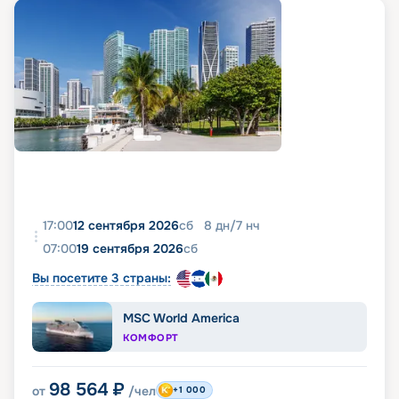
17:00
12 сентября 2026
сб
8
дн
/
7
нч
07:00
19 сентября 2026
сб
Вы посетите 3 страны:
MSC World America
КОМФОРТ
98 564
₽
от
/чел
+1 000