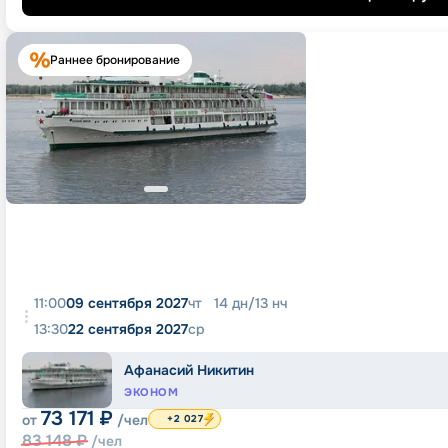
Раннее бронирование
11:00
09 сентября 2027
чт
14
дн
/
13
нч
13:30
22 сентября 2027
ср
Афанасий Никитин
ЭКОНОМ
73 171
₽
от
/чел
+2 027
83 148
₽
/чел