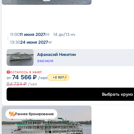
11:00
11 июня 2027
пт
14
дн
/
13
нч
13:30
24 июня 2027
чт
Афанасий Никитин
ЭКОНОМ
ОСТАЛОСЬ
9
КАЮТ
74 566
₽
от
/чел
+2 027
84 734
₽
/чел
Выбрать круиз
Раннее бронирование