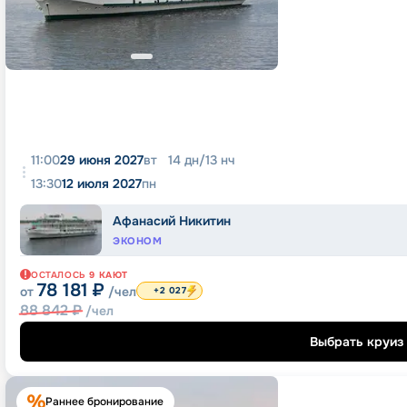
11:00
29 июня 2027
вт
14
дн
/
13
нч
13:30
12 июля 2027
пн
Афанасий Никитин
ЭКОНОМ
ОСТАЛОСЬ
9
КАЮТ
78 181
₽
от
/чел
+2 027
88 842
₽
/чел
Выбрать круиз
Раннее бронирование