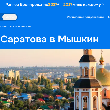
Раннее бронирование
2027
+
2027
миль каждому
Яхты
Расписание отправлений
А
З САРАТОВА В МЫШКИН
 Саратова в Мышкин