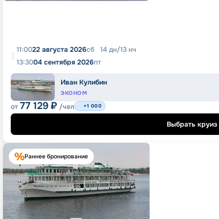
11:00
22 августа 2026
сб
14
дн
/
13
нч
13:30
04 сентября 2026
пт
Иван Кулибин
ЭКОНОМ
77 129
₽
от
/чел
+1 000
Выбрать круиз
Раннее бронирование