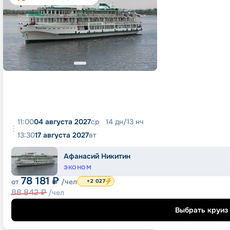
11:00
04 августа 2027
ср
14
дн
/
13
нч
13:30
17 августа 2027
вт
Афанасий Никитин
ЭКОНОМ
78 181
₽
от
/чел
+2 027
88 842
₽
/чел
Выбрать круиз