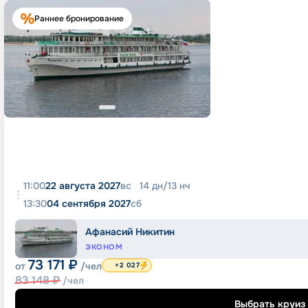
Раннее бронирование
11:00
22 августа 2027
вс
14
дн
/
13
нч
13:30
04 сентября 2027
сб
Афанасий Никитин
ЭКОНОМ
73 171
₽
от
/чел
+2 027
83 148
₽
/чел
Выбрать круиз