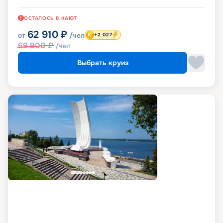
ОСТАЛОСЬ
8
КАЮТ
62 910
₽
от
/чел
+2 027
69 900
₽
/чел
Выбрать круиз