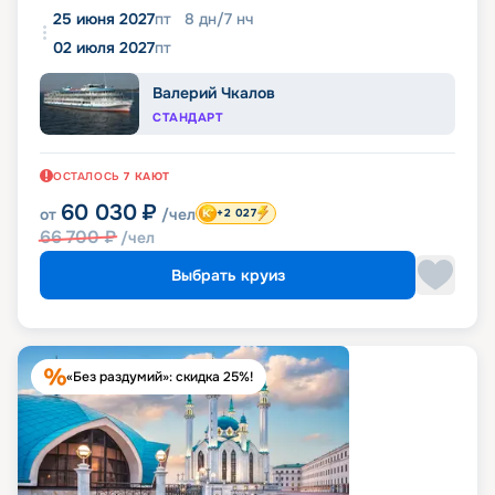
25 июня 2027
пт
8
дн
/
7
нч
02 июля 2027
пт
Валерий Чкалов
СТАНДАРТ
ОСТАЛОСЬ
7
КАЮТ
60 030
₽
от
/чел
+2 027
66 700
₽
/чел
Выбрать круиз
«Без раздумий»: скидка 25%!