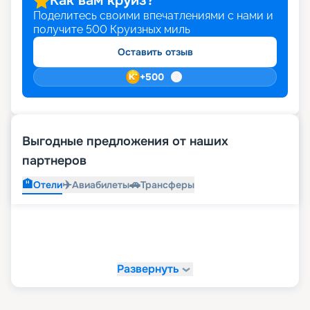
Как вам круиз?
Поделитесь своими впечатлениями с нами и
получите
500
Круизных миль
Оставить отзыв
+
500
Выгодные предложения от наших
партнеров
🏨
✈️
🚗
Отели
Авиабилеты
Трансферы
Развернуть