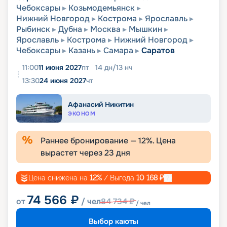
Чебоксары
Козьмодемьянск
Нижний Новгород
Кострома
Ярославль
Рыбинск
Дубна
Москва
Мышкин
Ярославль
Кострома
Нижний Новгород
Чебоксары
Казань
Самара
Саратов
11:00
11 июня 2027
пт
14
дн
/
13
нч
13:30
24 июня 2027
чт
Афанасий Никитин
ЭКОНОМ
Раннее бронирование —
12
%. Цена
вырастет через
23
дня
Цена снижена на
12
%
/ Выгода
10 168
₽
74 566
₽
от
/ чел
84 734
₽
/ чел
Выбор каюты