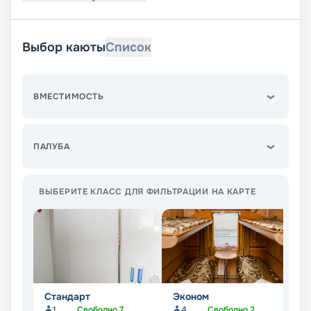
Выбор каюты
Список
ВМЕСТИМОСТЬ
ПАЛУБА
ВЫБЕРИТЕ КЛАСС ДЛЯ ФИЛЬТРАЦИИ НА КАРТЕ
Стандарт
Эконом
Л
1
Свободно
7
4
Свободно
2
Не