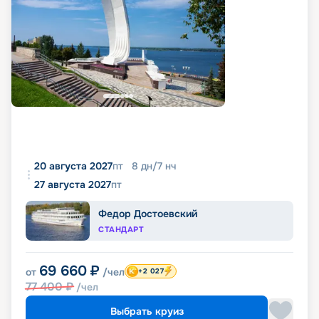
20 августа 2027
пт
8
дн
/
7
нч
27 августа 2027
пт
Федор Достоевский
СТАНДАРТ
69 660
₽
от
/чел
+2 027
77 400
₽
/чел
Выбрать круиз