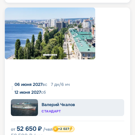
06 июня 2027
вс
7
дн
/
6
нч
12 июня 2027
сб
Валерий Чкалов
СТАНДАРТ
52 650
₽
от
/чел
+2 027