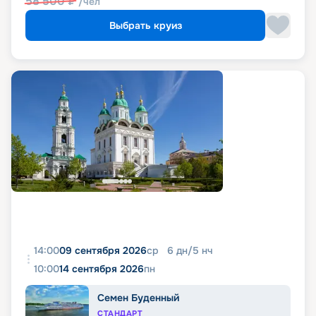
58 500
₽
/чел
Выбрать круиз
14:00
09 сентября 2026
ср
6
дн
/
5
нч
10:00
14 сентября 2026
пн
Семен Буденный
СТАНДАРТ