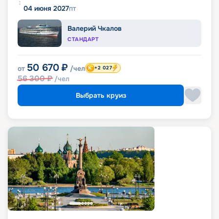
04 июня 2027
пт
Валерий Чкалов
СТАНДАРТ
50 670
₽
от
/чел
+2 027
56 300
₽
/чел
Выбрать круиз