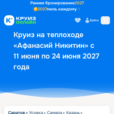
Раннее бронирование
2027
2027
миль каждому
Описание
Выбор кают
Маршрут и экск
Войти
Круиз на теплоходе
«Афанасий Никитин» с
11 июня по 24 июня 2027
года
Саратов
Усовка
Самара
Казань