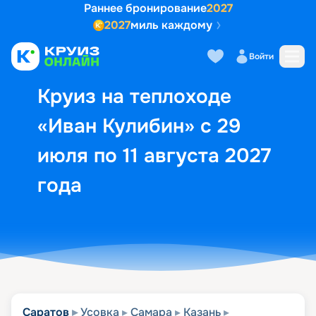
Раннее бронирование
2027
2027
миль каждому
Описание
Выбор кают
Маршрут и экск
Войти
Круиз на теплоходе
«Иван Кулибин» с 29
июля по 11 августа 2027
года
Саратов
Усовка
Самара
Казань