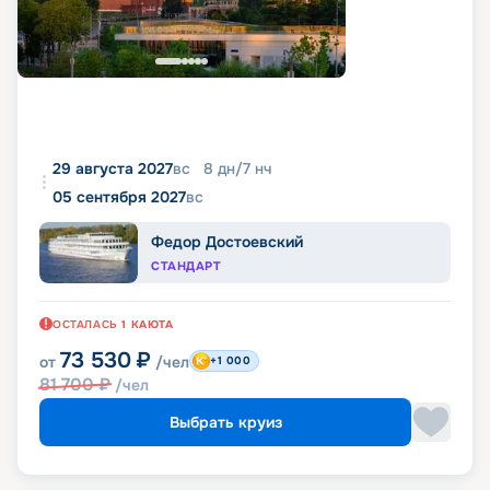
29 августа 2027
вс
8
дн
/
7
нч
05 сентября 2027
вс
Федор Достоевский
СТАНДАРТ
ОСТАЛАСЬ
1
КАЮТА
73 530
₽
от
/чел
+1 000
81 700
₽
/чел
Выбрать круиз