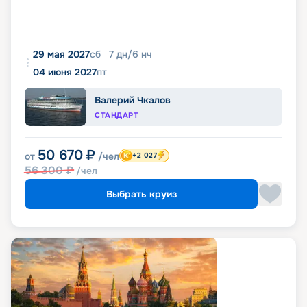
29 мая 2027
сб
7
дн
/
6
нч
04 июня 2027
пт
Валерий Чкалов
СТАНДАРТ
50 670
₽
от
/чел
+2 027
56 300
₽
/чел
Выбрать круиз