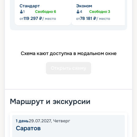
Стандарт
Эконом
Л
1
Свободно
6
4
Свободно
3
Не
119 297
₽
78 181
₽
от
/ место
от
/ место
Схема кают доступна в модальном окне
Открыть схему
Маршрут и экскурсии
1
день
29.07.2027
,
Четверг
Саратов