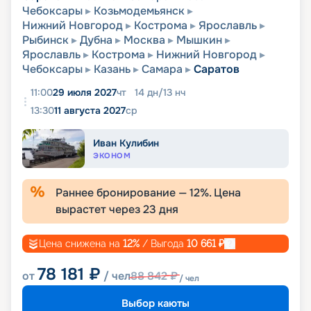
Чебоксары
Козьмодемьянск
Нижний Новгород
Кострома
Ярославль
Рыбинск
Дубна
Москва
Мышкин
Ярославль
Кострома
Нижний Новгород
Чебоксары
Казань
Самара
Саратов
11:00
29 июля 2027
чт
14
дн
/
13
нч
13:30
11 августа 2027
ср
Иван Кулибин
ЭКОНОМ
Раннее бронирование —
12
%. Цена
вырастет через
23
дня
Цена снижена на
12
%
/ Выгода
10 661
₽
78 181
₽
от
/ чел
88 842
₽
/ чел
Выбор каюты