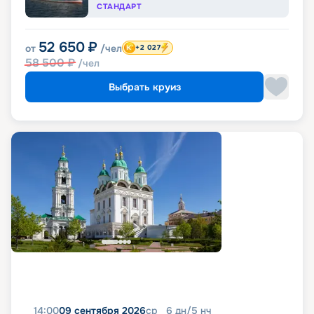
СТАНДАРТ
52 650
₽
от
/чел
+2 027
58 500
₽
/чел
Выбрать круиз
14:00
09 сентября 2026
ср
6
дн
/
5
нч