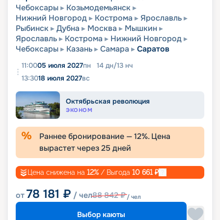
Чебоксары
Козьмодемьянск
Нижний Новгород
Кострома
Ярославль
Рыбинск
Дубна
Москва
Мышкин
Ярославль
Кострома
Нижний Новгород
Чебоксары
Казань
Самара
Саратов
11:00
05 июля 2027
пн
14
дн
/
13
нч
13:30
18 июля 2027
вс
Октябрьская революция
ЭКОНОМ
Раннее бронирование —
12
%. Цена
вырастет через
25
дней
Цена снижена на
12
%
/ Выгода
10 661
₽
78 181
₽
от
/ чел
88 842
₽
/ чел
Выбор каюты