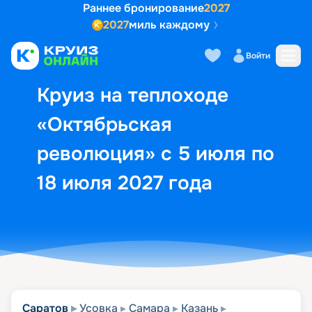
Раннее бронирование
2027
2027
миль каждому
Описание
Выбор кают
Маршрут и экск
Войти
Круиз на теплоходе
«Октябрьская
революция» с 5 июля по
18 июля 2027 года
Саратов
Усовка
Самара
Казань