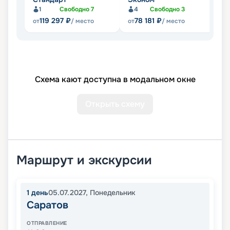
1
Свободно
7
4
Свободно
3
Не
119 297
₽
78 181
₽
от
/ место
от
/ место
Схема кают доступна в модальном окне
Открыть схему
Маршрут и экскурсии
1
день
05.07.2027
,
Понедельник
Саратов
ОТПРАВЛЕНИЕ