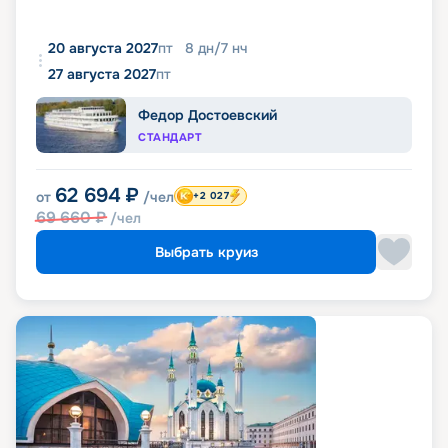
20 августа 2027
пт
8
дн
/
7
нч
27 августа 2027
пт
Федор Достоевский
СТАНДАРТ
62 694
₽
от
/чел
+2 027
69 660
₽
/чел
Выбрать круиз