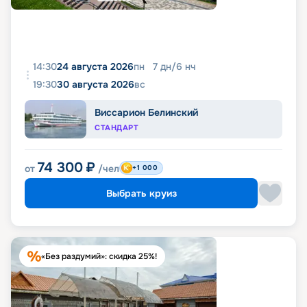
14:30
24 августа 2026
пн
7
дн
/
6
нч
19:30
30 августа 2026
вс
Виссарион Белинский
СТАНДАРТ
74 300
₽
от
/чел
+1 000
Выбрать круиз
«Без раздумий»: скидка 25%!