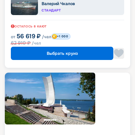
Валерий Чкалов
СТАНДАРТ
ОСТАЛОСЬ
8
КАЮТ
56 619
₽
от
/чел
+1 000
62 910
₽
/чел
Выбрать круиз