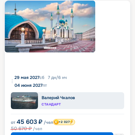
29 мая 2027
сб
7
дн
/
6
нч
04 июня 2027
пт
Валерий Чкалов
СТАНДАРТ
45 603
₽
от
/чел
+2 027
50 670
₽
/чел