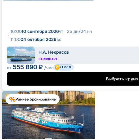
16:00
10 сентября 2026
чт
25
дн
/
24
нч
11:00
04 октября 2026
вс
Н.А. Некрасов
КОМФОРТ
555 890
₽
от
/чел
+1 000
Выбрать круиз
Раннее бронирование