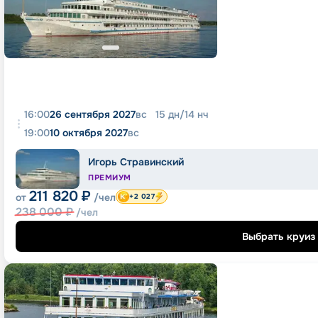
16:00
26 сентября 2027
вс
15
дн
/
14
нч
19:00
10 октября 2027
вс
Игорь Стравинский
ПРЕМИУМ
211 820
₽
от
/чел
+2 027
238 000
₽
/чел
Выбрать круиз