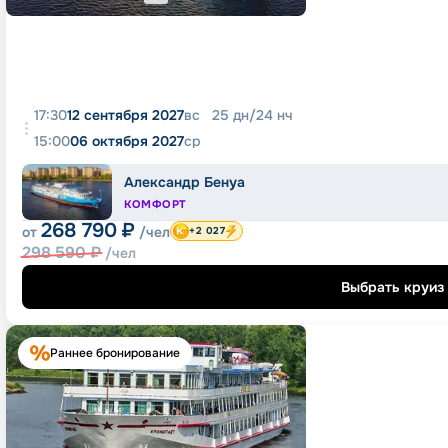
17:30
12 сентября 2027
вс
25
дн
/
24
нч
15:00
06 октября 2027
ср
Александр Бенуа
КОМФОРТ
268 790
₽
от
/чел
+2 027
298 590
₽
/чел
Выбрать круиз
Раннее бронирование