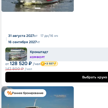
31 августа 2027
вт
17
дн
/
16
нч
16 сентября 2027
чт
Кронштадт
КОМФОРТ
128 520
₽
от
/чел
+2 027
142 800
₽
/чел
Выбрать круиз
Раннее бронирование