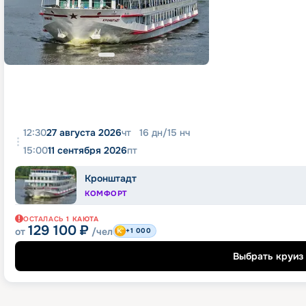
12:30
27 августа 2026
чт
16
дн
/
15
нч
15:00
11 сентября 2026
пт
Кронштадт
КОМФОРТ
ОСТАЛАСЬ
1
КАЮТА
129 100
₽
от
/чел
+1 000
Выбрать круиз