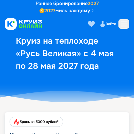
Раннее бронирование
2027
2027
миль каждому
Описание
Выбор кают
Маршрут и экск
Войти
Круиз на теплоходе
«Русь Великая» с 4 мая
по 28 мая 2027 года
Бронь за 5000 рублей!