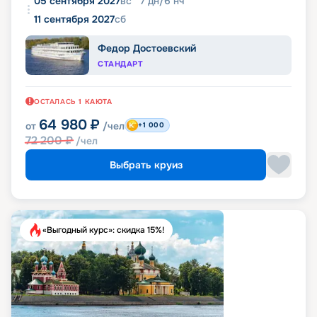
05 сентября 2027
вс
7
дн
/
6
нч
11 сентября 2027
сб
Федор Достоевский
СТАНДАРТ
ОСТАЛАСЬ
1
КАЮТА
64 980
₽
от
/чел
+1 000
72 200
₽
/чел
Выбрать круиз
«Выгодный курс»: скидка 15%!