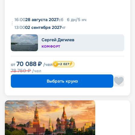
16:00
28 августа 2027
сб
6
дн
/
5
нч
13:00
02 сентября 2027
чт
Сергей Дягилев
КОМФОРТ
70 088
₽
от
/чел
+2 027
78 750
₽
/чел
Выбрать круиз