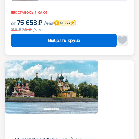
ОСТАЛОСЬ
7
КАЮТ
75 658
₽
от
/чел
+2 027
85 974
₽
/чел
Выбрать круиз