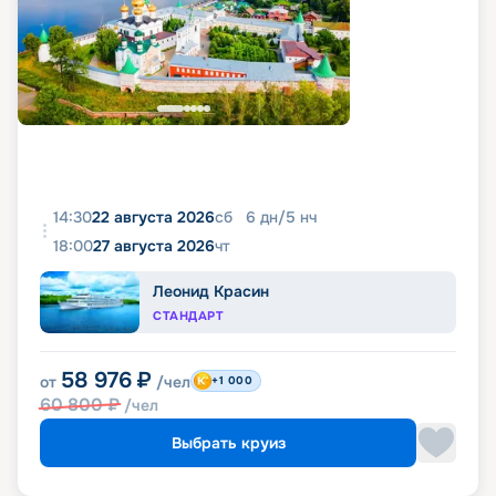
14:30
22 августа 2026
сб
6
дн
/
5
нч
18:00
27 августа 2026
чт
Леонид Красин
СТАНДАРТ
58 976
₽
от
/чел
+1 000
60 800
₽
/чел
Выбрать круиз