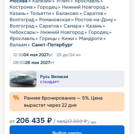
Москва
Калязин
Углич
Ярославль
Кострома
Городец
Нижний Новгород
Казань
Тольятти
Балаково
Саратов
Волгоград
Романовская
Ростов-на-Дону
Волгоград
Саратов
Самара
Казань
Чебоксары
Нижний Новгород
Городец
Ярославль
Горицы
Кижи
Мандроги
Валаам
Санкт-Петербург
12:30
04 мая 2027
вт
25
дн
/
24
нч
08:00
28 мая 2027
пт
Русь Великая
СТАНДАРТ
Раннее бронирование —
5
%. Цена
вырастет через
22
дня
206 435
₽
от
/ чел
217 300
₽
/ чел
Выбор каюты