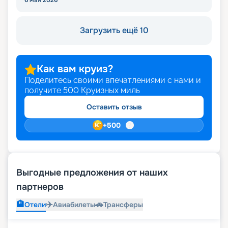
Загрузить ещё 10
Как вам круиз?
Поделитесь своими впечатлениями с нами и
получите
500
Круизных миль
Оставить отзыв
+
500
Выгодные предложения от наших
партнеров
🏨
✈️
🚗
Отели
Авиабилеты
Трансферы