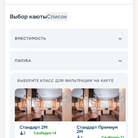
Выбор каюты
Список
ВМЕСТИМОСТЬ
ПАЛУБА
ВЫБЕРИТЕ КЛАСС ДЛЯ ФИЛЬТРАЦИИ НА КАРТЕ
Стандарт 2M
Стандарт Премиум
Л
2М
2
Свободно
14
2
Свободно
17