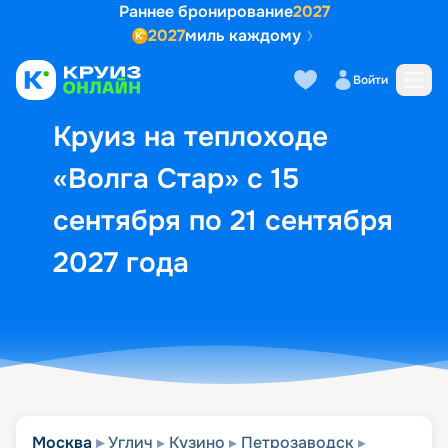
Раннее бронирование
2027
2027
миль каждому
Описание
Выбор кают
Маршрут и экск
Войти
Круиз на теплоходе
«Волга Стар» с 15
сентября по 21 сентября
2027 года
Москва
Углич
Кузино
Петрозаводск