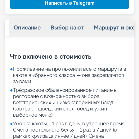
семьям
Скидка многодетным
Написать в Telegram
Описание
Выбор кают
Маршрут и экск
+
30
фотографий
Что включено в стоимость
●
Проживание на протяжении всего маршрута в
каюте выбранного класса — она закрепляется
за вами
●
Трёхразовое сбалансированное питание в
ресторане с возможностью выбора
вегетарианских и низкокалорийных блюд
(завтрак – шведский стол, обед и ужин –
выборное меню)
●
Уборка каюты – 1 раз в день, в утреннее время;
Смена постельного белья – 1 раз в 7 дней (в
рамках круиза длиннее 7 дней); Смена