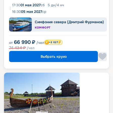
17:30
01 мая 2027
сб
5
дн
/
4
нч
16:30
05 мая 2027
ср
Симфония севера (Дмитрий Фурманов)
КОМФОРТ
66 990
₽
от
/чел
+2 027
74 434
₽
/чел
Выбрать круиз