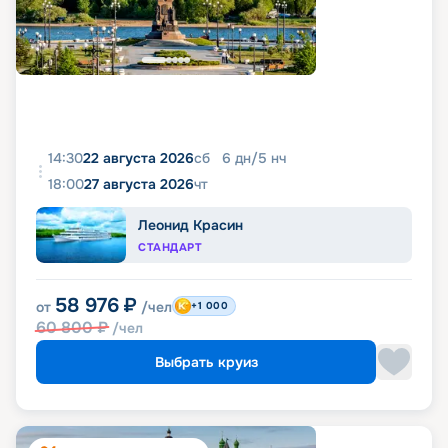
14:30
22 августа 2026
сб
6
дн
/
5
нч
18:00
27 августа 2026
чт
Леонид Красин
СТАНДАРТ
58 976
₽
от
/чел
+1 000
60 800
₽
/чел
Выбрать круиз