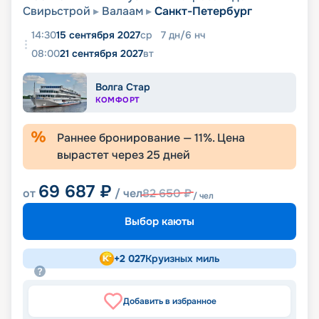
Свирьстрой
Валаам
Санкт-Петербург
14:30
15 сентября 2027
ср
7
дн
/
6
нч
08:00
21 сентября 2027
вт
Волга Стар
КОМФОРТ
Раннее бронирование —
11
%. Цена
вырастет через
25
дней
69 687
₽
от
/ чел
82 650
₽
/ чел
Выбор каюты
+
2 027
Круизных миль
Добавить в избранное