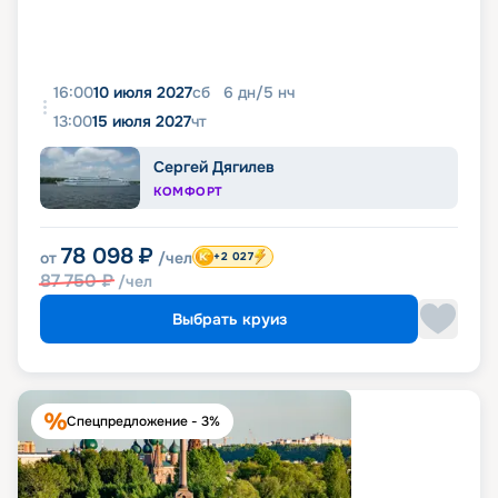
16:00
10 июля 2027
сб
6
дн
/
5
нч
13:00
15 июля 2027
чт
Сергей Дягилев
КОМФОРТ
78 098
₽
от
/чел
+2 027
87 750
₽
/чел
Выбрать круиз
Спецпредложение - 3%