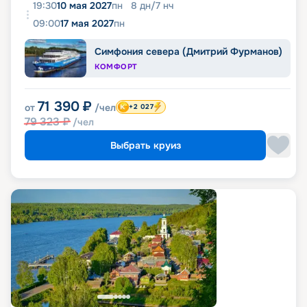
19:30
10 мая 2027
пн
8
дн
/
7
нч
09:00
17 мая 2027
пн
Симфония севера (Дмитрий Фурманов)
КОМФОРТ
71 390
₽
от
/чел
+2 027
79 323
₽
/чел
Выбрать круиз