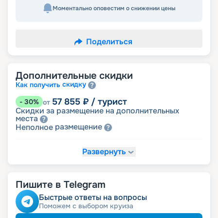
Моментально оповестим о снижении цены
Поделиться
Дополнительные скидки
скидку
Как получить
57 855
₽
/ турист
-
30
%
от
Скидки за размещение на дополнительных
места
размещение
Неполное
Развернуть
70 253
₽
/ турист
-
15
%
от
детям
Скидка
Пишите в Telegram
74 385
₽
/ турист
-
10
%
от
пенсионерам
Скидка
Быстрые ответы на вопросы
ведомств
Скидка сотрудникам силовых
Поможем с выбором круиза
ветеранам
Скидка