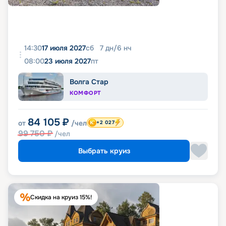
14:30
17 июля 2027
сб
7
дн
/
6
нч
08:00
23 июля 2027
пт
Волга Стар
КОМФОРТ
84 105
₽
от
/чел
+2 027
99 750
₽
/чел
Выбрать круиз
Скидка на круиз 15%!