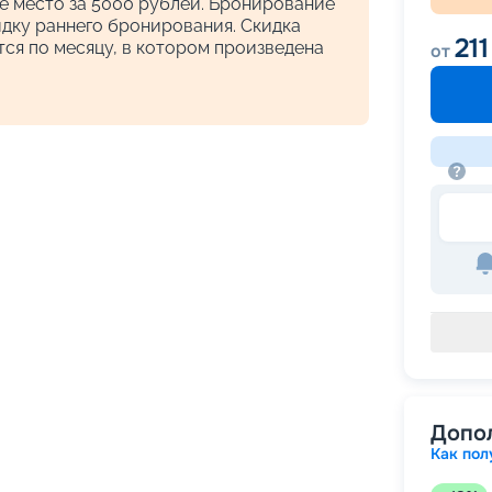
ё место за 5000 рублей. Бронирование
кидку раннего бронирования. Скидка
211
ся по месяцу, в котором произведена
от
Допо
Как пол