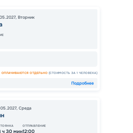
Бро
Москв
05.2027
,
Вторник
Костр
а
Казань
Волгог
ИЕ
Ростов
Самар
Нижни
Гориц
Санкт-
ОПЛАЧИВАЮТСЯ ОТДЕЛЬНО
(СТОИМОСТЬ ЗА 1 ЧЕЛОВЕКА)
12:30
0
08:00
Подробнее
.05.2027
,
Среда
ин
СТОЯНКА
ОТПРАВЛЕНИЕ
3 ч 30 мин
12:00