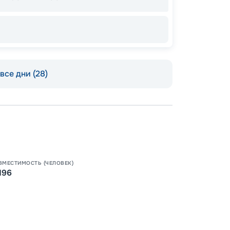
211
от
все дни (28)
ВМЕСТИМОСТЬ (ЧЕЛОВЕК)
196
Допо
Как пол
-
18
%
Непол