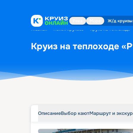
Описание
Выбор кают
Маршрут и экску
Река
Море
Ж/д круизы
Главная
•
Поиск круизов
•
Круиз на теплоходе «
Круиз на теплоходе «Р
Описание
Выбор кают
Маршрут и экску