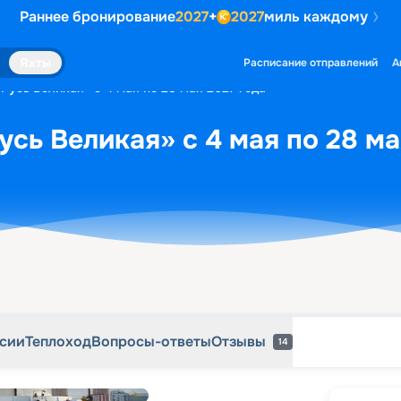
Раннее бронирование
2027
+
2027
миль каждому
рсии
Теплоход
Вопросы-ответы
Отзывы
14
Яхты
Расписание отправлений
А
Русь Великая» с 4 мая по 28 мая 2027 года
усь Великая» с 4 мая по 28 ма
рсии
Теплоход
Вопросы-ответы
Отзывы
14