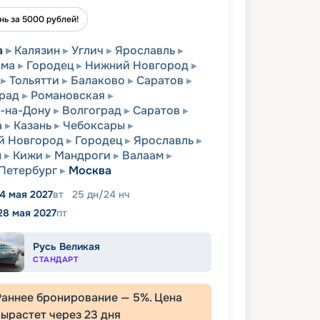
нь за 5000 рублей!
а
Калязин
Углич
Ярославль
ома
Городец
Нижний Новгород
Тольятти
Балаково
Саратов
рад
Романовская
-на-Дону
Волгоград
Саратов
а
Казань
Чебоксары
й Новгород
Городец
Ярославль
ы
Кижи
Мандроги
Валаам
Петербург
Москва
4 мая 2027
вт
25
дн
/
24
нч
28 мая 2027
пт
Русь Великая
СТАНДАРТ
Раннее бронирование —
5
%. Цена
вырастет через
23
дня