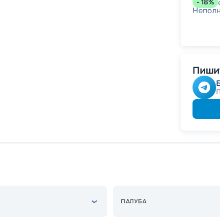
-
18
%
Непол
Пишит
ПАЛУБА