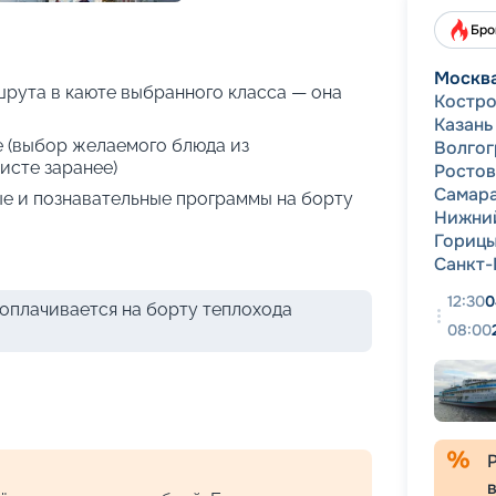
+
25
фотографий
Бро
Москв
рута в каюте выбранного класса — она
Костр
Казань
е (выбор желаемого блюда из
Волгог
исте заранее)
Ростов
Самар
е и познавательные программы на борту
Нижни
Гориц
Санкт-
12:30
0
оплачивается на борту теплохода
08:00