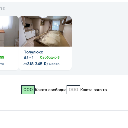
ТЕ
Полулюкс
55
1 + 1
Свободно
8
318 345
₽
сто
от
/ место
000
000
Каюта свободна
Каюта занята