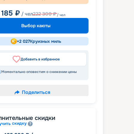
 185
₽
/ чел
222 300
₽
/ чел
Выбор каюты
+
2 027
Круизных миль
Добавить в избранное
Моментально оповестим о снижении цены
Поделиться
лнительные скидки
скидку
учить