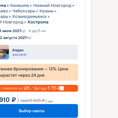
ома
Кинешма
Нижний Новгород
ьево
Чебоксары
Казань
сары
Козьмодемьянск
й Новгород
Кострома
8 июля 2027
ср
6
дн
/
5
нч
2 августа 2027
пн
Алдан
ЭКОНОМ
Раннее бронирование —
12
%. Цена
вырастет через
24
дня
 снижена на
12
%
/ Выгода
5 715
₽
 910
₽
/ чел
47 625
₽
/ чел
Выбор каюты