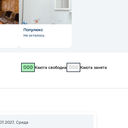
Полулюкс
Не осталось
000
000
Каюта свободна
Каюта занята
Костр
Макар
Чебок
07.2027
,
Среда
Нижни