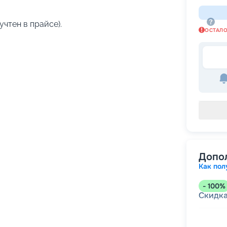
учтен в прайсе).
ОСТАЛ
Допо
Как пол
-
100
%
Скидк
-
5
%
о