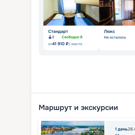
Стандарт
Люкс
3
Свободно
8
Не осталось
41 910
₽
от
/ место
Маршрут и экскурсии
1
день
28.