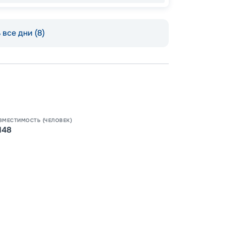
все дни (8)
Допо
Как пол
ВМЕСТИМОСТЬ (ЧЕЛОВЕК)
148
-
100
%
Скидк
-
5
%
о
Скидк
Пишит