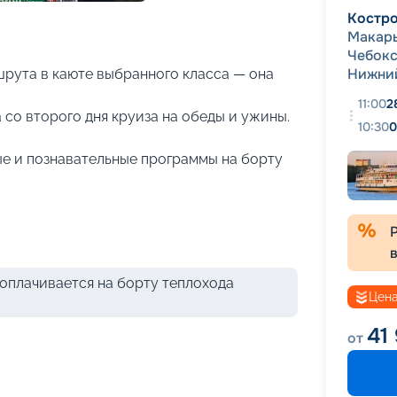
+
21
фотографий
Костр
Макар
Чебок
Нижни
рута в каюте выбранного класса — она
11:00
2
 со второго дня круиза на обеды и ужины.
10:30
0
е и познавательные программы на борту
оплачивается на борту теплохода
Цена
41
от