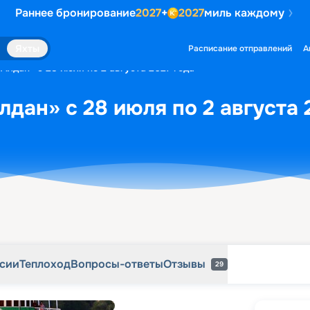
Раннее бронирование
2027
+
2027
миль каждому
рсии
Теплоход
Вопросы-ответы
Отзывы
29
Яхты
Расписание отправлений
А
Алдан» с 28 июля по 2 августа 2027 года
лдан» с 28 июля по 2 августа 
рсии
Теплоход
Вопросы-ответы
Отзывы
29