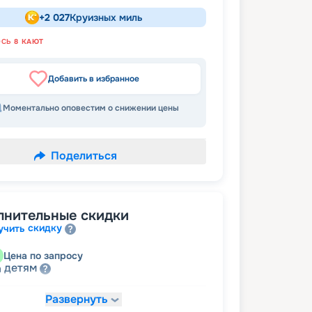
+
2 027
Круизных миль
ОСЬ
8
КАЮТ
Добавить в избранное
Моментально оповестим о снижении цены
Поделиться
лнительные скидки
скидку
учить
Цена по запросу
детям
а
Развернуть
45 244
₽
/ турист
т