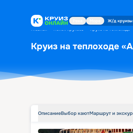
Описание
Выбор кают
Маршрут и экску
Река
Море
Ж/д круизы
Главная
•
Поиск круизов
•
Круиз на теплоходе «
Круиз на теплоходе «А
Описание
Выбор кают
Маршрут и экску