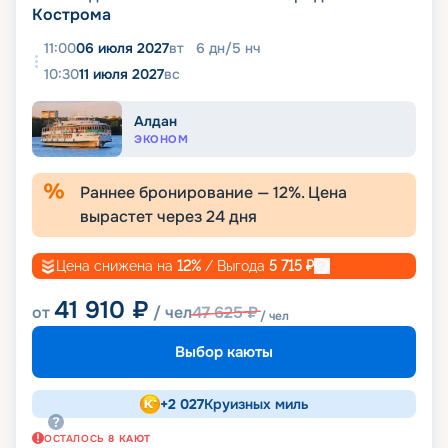
Кострома
11:00
06 июля 2027
вт
6
дн
/
5
нч
10:30
11 июля 2027
вс
Алдан
ЭКОНОМ
Раннее бронирование —
12
%. Цена
вырастет через
24
дня
Цена снижена на
12
%
/ Выгода
5 715
₽
41 910
₽
от
/ чел
47 625
₽
/ чел
Выбор каюты
+
2 027
Круизных миль
ОСТАЛОСЬ
8
КАЮТ