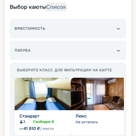
Выбор каюты
Список
ВМЕСТИМОСТЬ
ПАЛУБА
ВЫБЕРИТЕ КЛАСС ДЛЯ ФИЛЬТРАЦИИ НА КАРТЕ
Стандарт
Люкс
П
3
Свободно
8
Не осталось
Не
41 910
₽
от
/ место