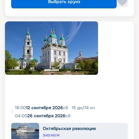
Выбрать круиз
18:00
12 сентября 2026
сб
15
дн
/
14
нч
04:00
26 сентября 2026
сб
Октябрьская революция
ЭКОНОМ