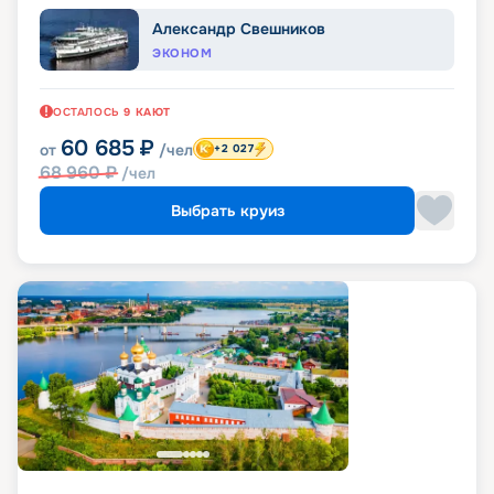
Александр Свешников
ЭКОНОМ
ОСТАЛОСЬ
9
КАЮТ
60 685
₽
от
/чел
+2 027
68 960
₽
/чел
Выбрать круиз