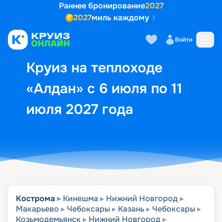
Раннее бронирование
2027
2027
миль каждому
Описание
Выбор кают
Маршрут и экск
Войти
Круиз на теплоходе
«Алдан» с 6 июля по 11
июля 2027 года
Кострома
Кинешма
Нижний Новгород
Макарьево
Чебоксары
Казань
Чебоксары
Козьмодемьянск
Нижний Новгород