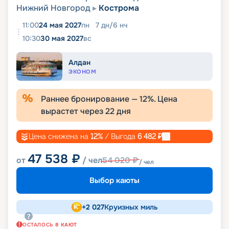
Нижний Новгород
Кострома
11:00
24 мая 2027
пн
7
дн
/
6
нч
10:30
30 мая 2027
вс
Алдан
ЭКОНОМ
Раннее бронирование —
12
%. Цена
вырастет через
22
дня
Цена снижена на
12
%
/ Выгода
6 482
₽
47 538
₽
от
/ чел
54 020
₽
/ чел
Выбор каюты
+
2 027
Круизных миль
ОСТАЛОСЬ
8
КАЮТ