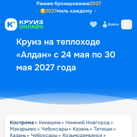
Раннее бронирование
2027
2027
миль каждому
Описание
Выбор кают
Маршрут и экск
Войти
Круиз на теплоходе
«Алдан» с 24 мая по 30
мая 2027 года
Кострома
Кинешма
Нижний Новгород
Макарьево
Чебоксары
Казань
Тетюши
Казань
Чебоксары
Козьмодемьянск