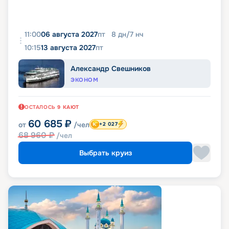
11:00
06 августа 2027
пт
8
дн
/
7
нч
10:15
13 августа 2027
пт
Александр Свешников
ЭКОНОМ
ОСТАЛОСЬ
9
КАЮТ
60 685
₽
от
/чел
+2 027
68 960
₽
/чел
Выбрать круиз