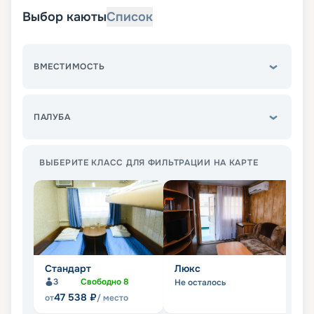
Выбор каюты
Список
ВМЕСТИМОСТЬ
ПАЛУБА
ВЫБЕРИТЕ КЛАСС ДЛЯ ФИЛЬТРАЦИИ НА КАРТЕ
Стандарт
Люкс
П
3
Свободно
8
Не осталось
Не
47 538
₽
от
/ место