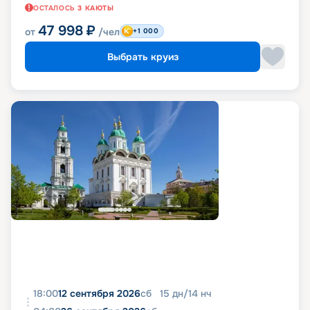
ОСТАЛОСЬ
3
КАЮТЫ
47 998
₽
от
/чел
+1 000
Выбрать круиз
18:00
12 сентября 2026
сб
15
дн
/
14
нч