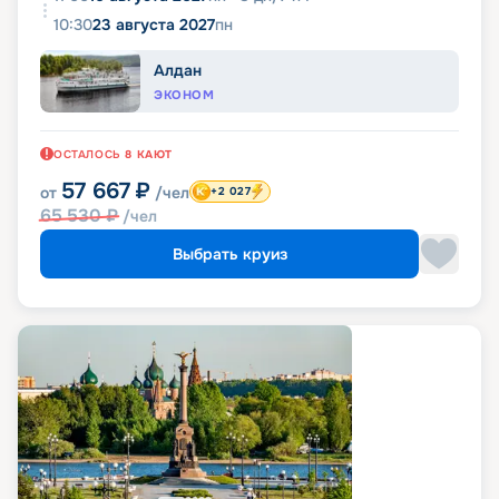
10:30
23 августа 2027
пн
Алдан
ЭКОНОМ
ОСТАЛОСЬ
8
КАЮТ
57 667
₽
от
/чел
+2 027
65 530
₽
/чел
Выбрать круиз