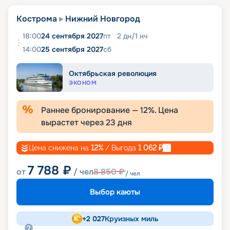
Кострома
Нижний Новгород
18:00
24 сентября 2027
пт
2
дн
/
1
нч
14:00
25 сентября 2027
сб
Октябрьская революция
ЭКОНОМ
Раннее бронирование —
12
%. Цена
вырастет через
23
дня
Цена снижена на
12
%
/ Выгода
1 062
₽
7 788
₽
от
/ чел
8 850
₽
/ чел
Выбор каюты
+
2 027
Круизных миль