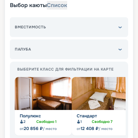
Выбор каюты
Список
ВМЕСТИМОСТЬ
ПАЛУБА
ВЫБЕРИТЕ КЛАСС ДЛЯ ФИЛЬТРАЦИИ НА КАРТЕ
Полулюкс
Стандарт
Э
2
Свободно
1
1
Свободно
7
20 856
₽
12 408
₽
от
/ место
от
/ место
от