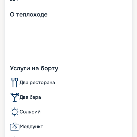
О
теплоходе
Услуги на борту
Два ресторана
Два бара
Солярий
Медпункт