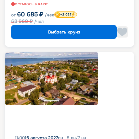
ОСТАЛОСЬ
9
КАЮТ
60 685
₽
от
/чел
+2 027
68 960
₽
/чел
Выбрать круиз
11:00
16 августа 2027
пн
8
дн
/
7
нч