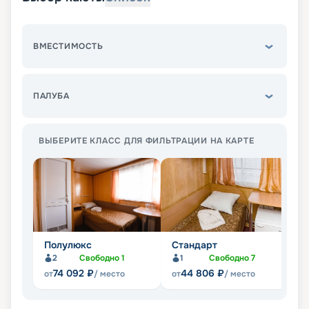
ВМЕСТИМОСТЬ
ПАЛУБА
ВЫБЕРИТЕ КЛАСС ДЛЯ ФИЛЬТРАЦИИ НА КАРТЕ
Полулюкс
Стандарт
Э
2
Свободно
1
1
Свободно
7
74 092
₽
44 806
₽
от
/ место
от
/ место
от