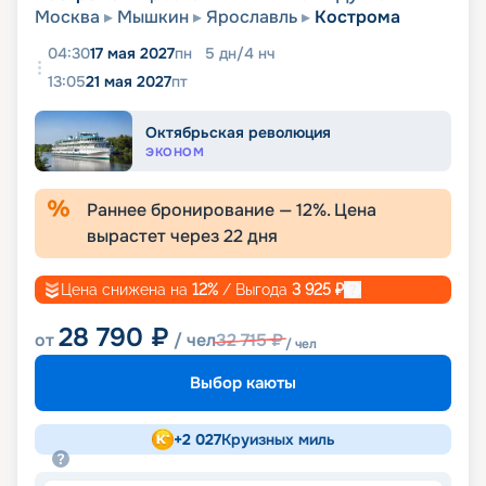
Москва
Мышкин
Ярославль
Кострома
04:30
17 мая 2027
пн
5
дн
/
4
нч
13:05
21 мая 2027
пт
Октябрьская революция
ЭКОНОМ
Раннее бронирование —
12
%. Цена
вырастет через
22
дня
Цена снижена на
12
%
/ Выгода
3 925
₽
28 790
₽
от
/ чел
32 715
₽
/ чел
Выбор каюты
+
2 027
Круизных миль