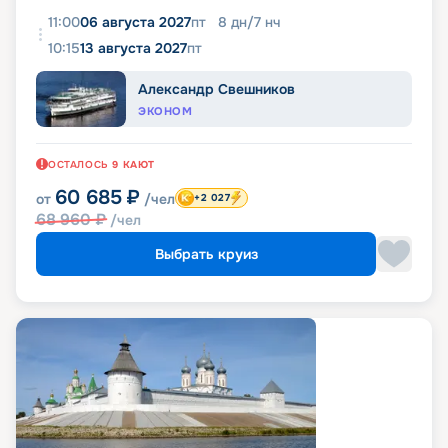
11:00
06 августа 2027
пт
8
дн
/
7
нч
10:15
13 августа 2027
пт
Александр Свешников
ЭКОНОМ
ОСТАЛОСЬ
9
КАЮТ
60 685
₽
от
/чел
+2 027
68 960
₽
/чел
Выбрать круиз