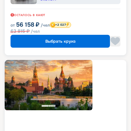
ОСТАЛОСЬ
8
КАЮТ
56 158
₽
от
/чел
+2 027
63 815
₽
/чел
Выбрать круиз