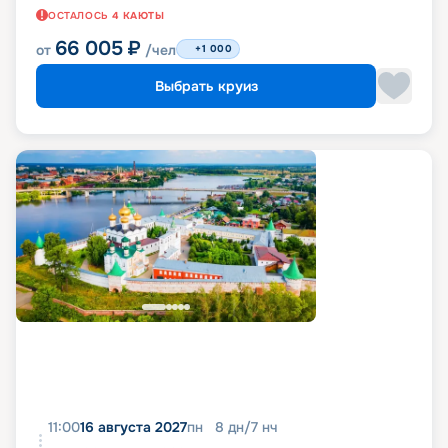
ОСТАЛОСЬ
4
КАЮТЫ
66 005
₽
от
/чел
+1 000
Выбрать круиз
11:00
16 августа 2027
пн
8
дн
/
7
нч