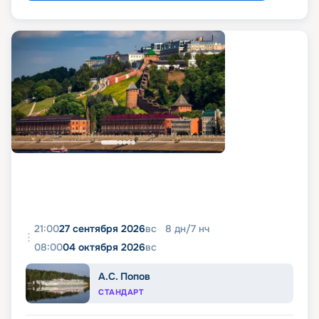
21:00
27 сентября 2026
вс
8
дн
/
7
нч
08:00
04 октября 2026
вс
А.С. Попов
СТАНДАРТ