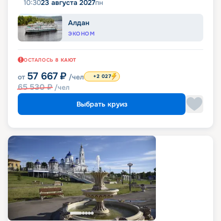
10:30
23 августа 2027
пн
Алдан
ЭКОНОМ
ОСТАЛОСЬ
8
КАЮТ
57 667
₽
от
/чел
+2 027
65 530
₽
/чел
Выбрать круиз