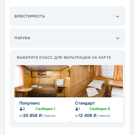
ВМЕСТИМОСТЬ
ПАЛУБА
ВЫБЕРИТЕ КЛАСС ДЛЯ ФИЛЬТРАЦИИ НА КАРТЕ
Полулюкс
Стандарт
Э
2
Свободно
1
1
Свободно
6
20 856
₽
12 408
₽
от
/ место
от
/ место
от