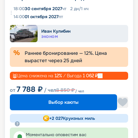
18:00
30 сентября 2027
чт
2
дн
/
1
нч
14:00
01 октября 2027
пт
Иван Кулибин
ЭКОНОМ
Раннее бронирование —
12
%. Цена
вырастет через
25
дней
Цена снижена на
12
%
/ Выгода
1 062
₽
7 788
₽
от
/ чел
8 850
₽
/ чел
Выбор каюты
+
2 027
Круизных миль
Моментально оповестим вас