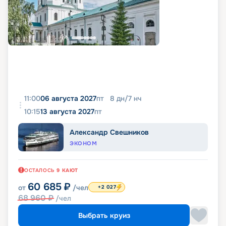
11:00
06 августа 2027
пт
8
дн
/
7
нч
10:15
13 августа 2027
пт
Александр Свешников
ЭКОНОМ
ОСТАЛОСЬ
9
КАЮТ
60 685
₽
от
/чел
+2 027
68 960
₽
/чел
Выбрать круиз