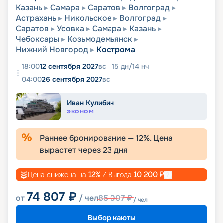
Казань
Самара
Саратов
Волгоград
Астрахань
Никольское
Волгоград
Саратов
Усовка
Самара
Казань
Чебоксары
Козьмодемьянск
Нижний Новгород
Кострома
18:00
12 сентября 2027
вс
15
дн
/
14
нч
04:00
26 сентября 2027
вс
Иван Кулибин
ЭКОНОМ
Раннее бронирование —
12
%. Цена
вырастет через
23
дня
Цена снижена на
12
%
/ Выгода
10 200
₽
74 807
₽
от
/ чел
85 007
₽
/ чел
Выбор каюты