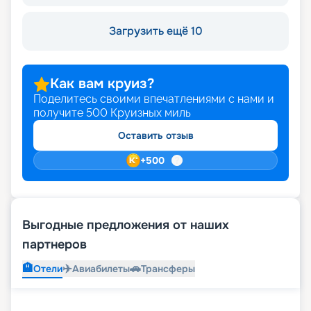
Загрузить ещё 10
Как вам круиз?
Поделитесь своими впечатлениями с нами и
получите
500
Круизных миль
Оставить отзыв
+
500
Выгодные предложения от наших
партнеров
🏨
✈️
🚗
Отели
Авиабилеты
Трансферы