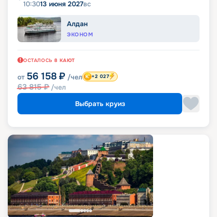
10:30
13 июня 2027
вс
Алдан
ЭКОНОМ
ОСТАЛОСЬ
8
КАЮТ
56 158
₽
от
/чел
+2 027
63 815
₽
/чел
Выбрать круиз