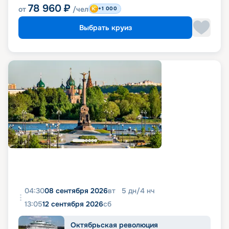
78 960
₽
от
/чел
+1 000
Выбрать круиз
04:30
08 сентября 2026
вт
5
дн
/
4
нч
13:05
12 сентября 2026
сб
Октябрьская революция