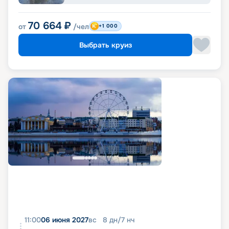
70 664
₽
от
/чел
+1 000
Выбрать круиз
11:00
06 июня 2027
вс
8
дн
/
7
нч