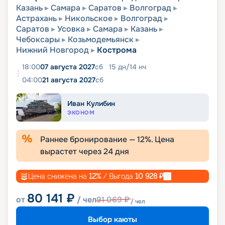
Казань
Самара
Саратов
Волгоград
Астрахань
Никольское
Волгоград
Саратов
Усовка
Самара
Казань
Чебоксары
Козьмодемьянск
Нижний Новгород
Кострома
18:00
07 августа 2027
сб
15
дн
/
14
нч
04:00
21 августа 2027
сб
Иван Кулибин
ЭКОНОМ
Раннее бронирование —
12
%. Цена
вырастет через
24
дня
Цена снижена на
12
%
/ Выгода
10 928
₽
80 141
₽
от
/ чел
91 069
₽
/ чел
Выбор каюты