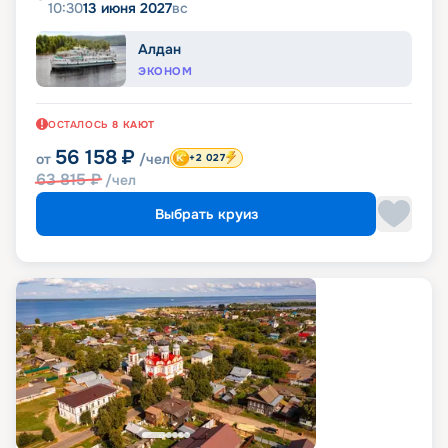
10:30
13 июня 2027
вс
Алдан
ЭКОНОМ
ОСТАЛОСЬ
8
КАЮТ
56 158
₽
от
/чел
+2 027
63 815
₽
/чел
Выбрать круиз