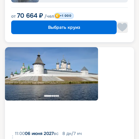
70 664
₽
от
/чел
+1 000
Выбрать круиз
11:00
06 июня 2027
вс
8
дн
/
7
нч