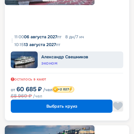
11:00
06 августа 2027
пт
8
дн
/
7
нч
10:15
13 августа 2027
пт
Александр Свешников
ЭКОНОМ
ОСТАЛОСЬ
9
КАЮТ
60 685
₽
от
/чел
+2 027
68 960
₽
/чел
Выбрать круиз