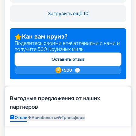
Загрузить ещё 10
Как вам круиз?
Поделитесь своими впечатлениями с нами и
получите
500
Круизных миль
Оставить отзыв
+
500
Выгодные предложения от наших
партнеров
🏨
✈️
🚗
Отели
Авиабилеты
Трансферы