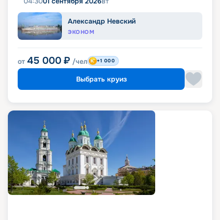
04:30
01 сентября 2026
вт
Александр Невский
ЭКОНОМ
45 000
₽
от
/чел
+1 000
Выбрать круиз