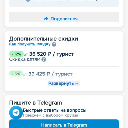
Поделиться
Дополнительные скидки
скидку
Как получить
36 520
₽
/ турист
-
12
%
от
детям
Скидка
39 425
₽
/ турист
-
5
%
от
пенсионерам
Скидка
Развернуть
именинникам
Скидка
Скидка на юбилей свадьбы, кратный 5-ти
годам
Пишите в Telegram
Быстрые ответы на вопросы
Поможем с выбором круиза
Написать в Telegram