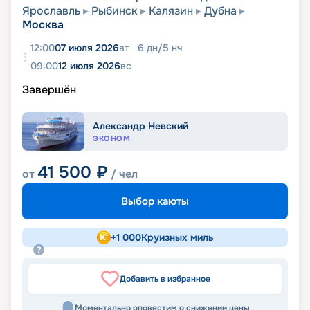
Ярославль
Рыбинск
Калязин
Дубна
Москва
12:00
07 июля 2026
вт
6
дн
/
5
нч
09:00
12 июля 2026
вс
Завершён
Александр Невский
ЭКОНОМ
41 500
₽
от
/ чел
Выбор каюты
+
1 000
Круизных миль
Добавить в избранное
Моментально оповестим о снижении цены