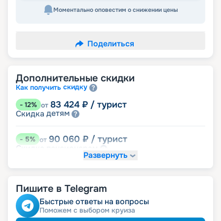
Моментально оповестим о снижении цены
Поделиться
Дополнительные скидки
скидку
Как получить
83 424
₽
/ турист
-
12
%
от
детям
Скидка
90 060
₽
/ турист
-
5
%
от
пенсионерам
Скидка
Развернуть
именинникам
Скидка
Скидка на юбилей свадьбы, кратный 5-ти
годам
Пишите в Telegram
Быстрые ответы на вопросы
Поможем с выбором круиза