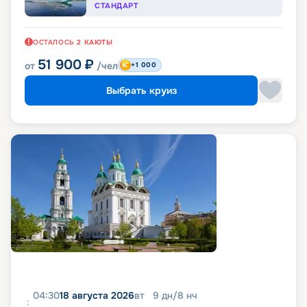
СТАНДАРТ
ОСТАЛОСЬ
2
КАЮТЫ
51 900
₽
от
/чел
+1 000
Выбрать круиз
04:30
18 августа 2026
вт
9
дн
/
8
нч