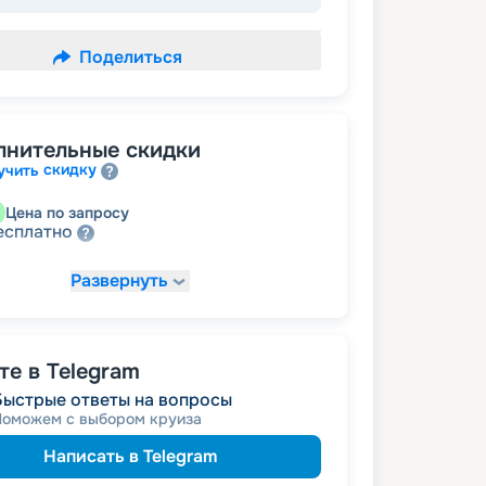
Поделиться
лнительные скидки
скидку
учить
Цена по запросу
есплатно
Развернуть
24 750
₽
/ турист
от
размещение
ное
34 650
₽
/ турист
от
е в Telegram
 за размещение на дополнительных
Быстрые ответы на вопросы
Поможем с выбором круиза
Написать в Telegram
42 075
₽
/ турист
от
детям
а