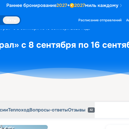
Раннее бронирование
2027
+
2027
миль каждому
рсии
Теплоход
Вопросы-ответы
Отзывы
42
Яхты
Расписание отправлений
А
«Урал» с 8 сентября по 16 сентября 2026 года
рал» с 8 сентября по 16 сентя
рсии
Теплоход
Вопросы-ответы
Отзывы
42