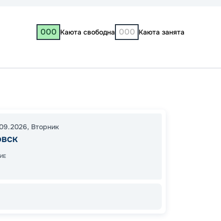
000
000
Каюта свободна
Каюта занята
Ульяно
Астрах
Сарат
09.2026
,
Вторник
12:00
0
овск
23:55
ИЕ
49
от