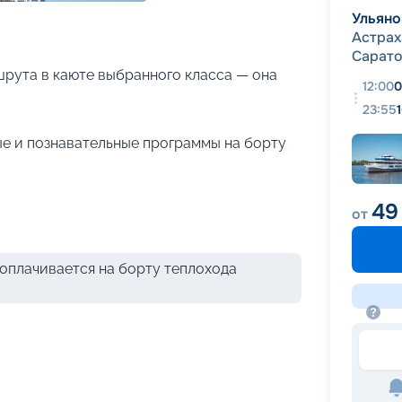
+
29
фотографий
Ульяно
Астрах
Сарат
рута в каюте выбранного класса — она
12:00
0
23:55
е и познавательные программы на борту
49
от
оплачивается на борту теплохода