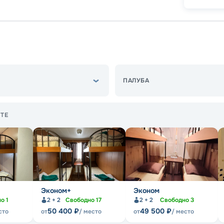
-
5
%
о
Скидк
ПАЛУБА
ТЕ
Эконом+
Эконом
но
1
2 + 2
Свободно
17
2 + 2
Свободно
3
50 400
₽
49 500
₽
сто
от
/ место
от
/ место