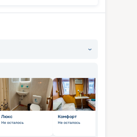
47 025
₽
/ турист
т
пенсионерам
а
Люкс
Комфорт
Стандарт
Не осталось
Не осталось
Не осталось