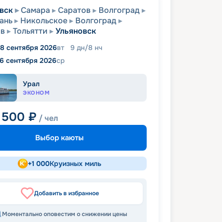
вск
Самара
Саратов
Волгоград
ань
Никольское
Волгоград
ов
Тольятти
Ульяновск
8 сентября 2026
вт
9
дн
/
8
нч
16 сентября 2026
ср
Урал
ЭКОНОМ
 500
₽
/ чел
Выбор каюты
+
1 000
Круизных миль
Добавить в избранное
Моментально оповестим о снижении цены