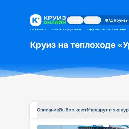
Описание
Выбор кают
Маршрут и экску
Река
Море
Ж/д круизы
Главная
•
Поиск круизов
•
Круиз на теплоходе 
Круиз на теплоходе «У
Описание
Выбор кают
Маршрут и экску