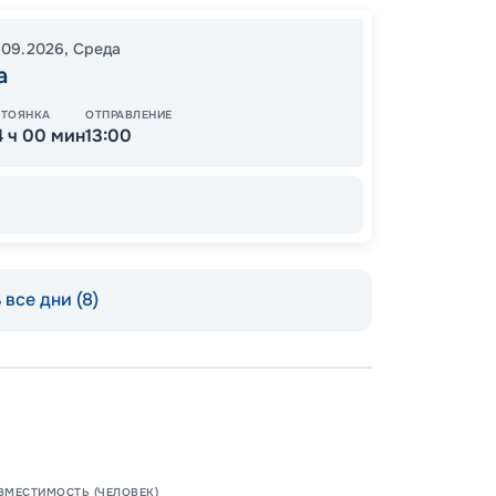
.09.2026
,
Среда
а
СТОЯНКА
ОТПРАВЛЕНИЕ
4 ч 00 мин
13:00
все дни (8)
Допо
Как пол
-
100
%
б
Дети
-
50
%
ВМЕСТИМОСТЬ (ЧЕЛОВЕК)