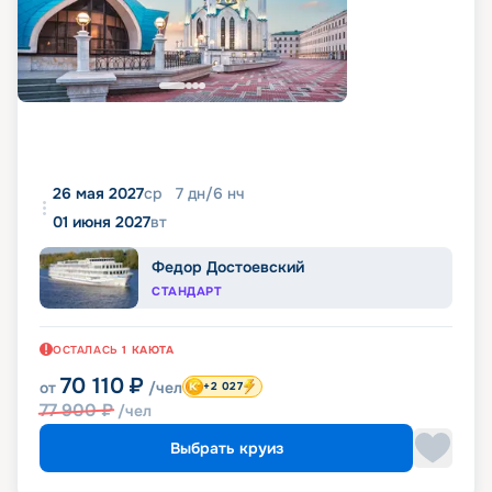
26 мая 2027
ср
7
дн
/
6
нч
01 июня 2027
вт
Федор Достоевский
СТАНДАРТ
ОСТАЛАСЬ
1
КАЮТА
70 110
₽
от
/чел
+2 027
77 900
₽
/чел
Выбрать круиз