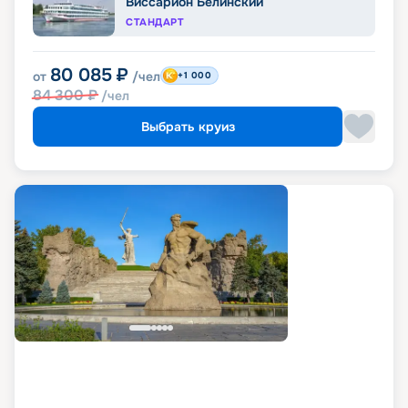
Виссарион Белинский
СТАНДАРТ
80 085
₽
от
/чел
+1 000
84 300
₽
/чел
Выбрать круиз