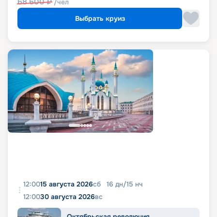
68 600
₽
/чел
Выбрать круиз
12:00
15 августа 2026
сб
16
дн
/
15
нч
12:00
30 августа 2026
вс
Октябрьская революция