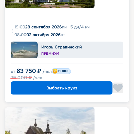
19:00
28 сентября 2026
пн
5
дн
/
4
нч
08:00
02 октября 2026
пт
Игорь Стравинский
ПРЕМИУМ
63 750
₽
от
/чел
+1 000
75 000
₽
/чел
Выбрать круиз