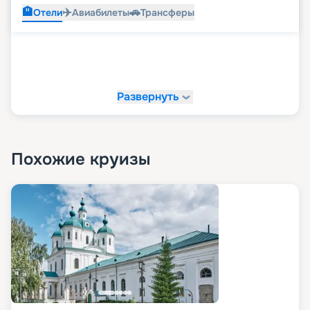
🏨
✈️
🚗
Отели
Авиабилеты
Трансферы
Развернуть
Похожие круизы