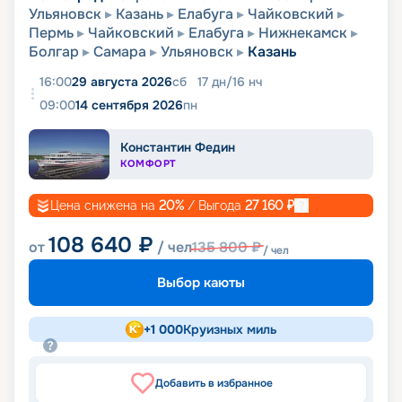
Ульяновск
Казань
Елабуга
Чайковский
Пермь
Чайковский
Елабуга
Нижнекамск
Болгар
Самара
Ульяновск
Казань
16:00
29 августа 2026
сб
17
дн
/
16
нч
09:00
14 сентября 2026
пн
Константин Федин
КОМФОРТ
Цена снижена на
20
%
/ Выгода
27 160
₽
108 640
₽
от
/ чел
135 800
₽
/ чел
Выбор каюты
+
1 000
Круизных миль
Добавить в избранное