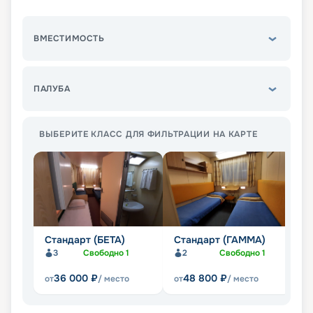
ВМЕСТИМОСТЬ
ПАЛУБА
ВЫБЕРИТЕ КЛАСС ДЛЯ ФИЛЬТРАЦИИ НА КАРТЕ
Стандарт (БЕТА)
Стандарт (ГАММА)
С
2+
3
Свободно
1
2
Свободно
1
36 000
₽
48 800
₽
от
/ место
от
/ место
от