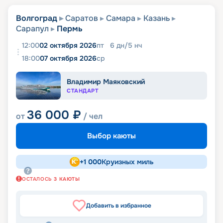
Волгоград
Саратов
Самара
Казань
Сарапул
Пермь
12:00
02 октября 2026
пт
6
дн
/
5
нч
18:00
07 октября 2026
ср
Владимир Маяковский
СТАНДАРТ
36 000
₽
от
/ чел
Выбор каюты
+
1 000
Круизных миль
ОСТАЛОСЬ
3
КАЮТЫ
Добавить в избранное