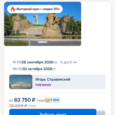
«Выгодный курс»: скидка 15%!
19:00
28 сентября 2026
пн
5
дн
/
4
нч
08:00
02 октября 2026
пт
Игорь Стравинский
ПРЕМИУМ
63 750
₽
от
/чел
+1 000
75 000
₽
/чел
Выбрать круиз