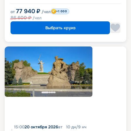
77 940
₽
от
/чел
+1 000
86 600
₽
/чел
Выбрать круиз
15:00
20 октября 2026
вт
10
дн
/
9
нч