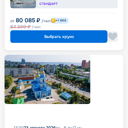
СТАНДАРТ
80 085
₽
от
/чел
+1 000
84 300
₽
/чел
Выбрать круиз
13:00
23 августа 2026
вс
8
дн
/
7
нч