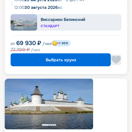
12:00
30 августа 2026
вс
Виссарион Белинский
СТАНДАРТ
69 930
₽
от
/чел
+1 000
77 700
₽
/чел
Выбрать круиз