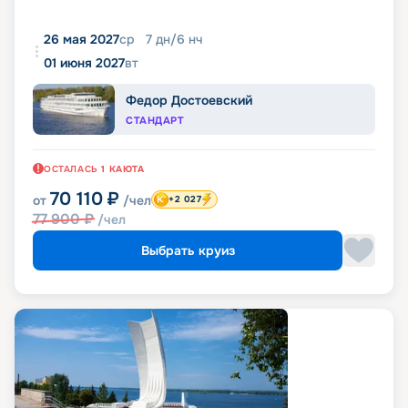
26 мая 2027
ср
7
дн
/
6
нч
01 июня 2027
вт
Федор Достоевский
СТАНДАРТ
ОСТАЛАСЬ
1
КАЮТА
70 110
₽
от
/чел
+2 027
77 900
₽
/чел
Выбрать круиз