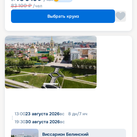
83 100
₽
/чел
Выбрать круиз
13:00
23 августа 2026
вс
8
дн
/
7
нч
19:30
30 августа 2026
вс
Виссарион Белинский