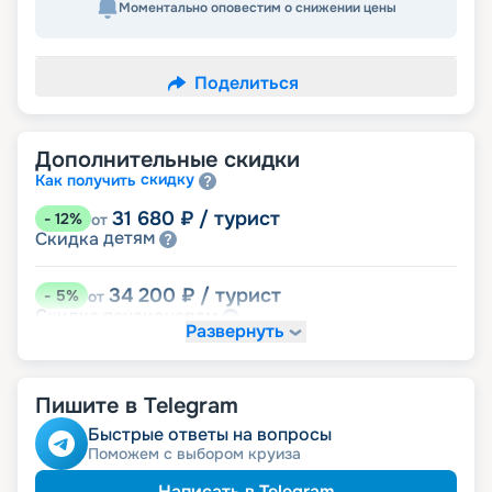
Моментально оповестим о снижении цены
Поделиться
Дополнительные скидки
скидку
Как получить
31 680
₽
/ турист
-
12
%
от
детям
Скидка
34 200
₽
/ турист
-
5
%
от
пенсионерам
Скидка
Развернуть
именинникам
Скидка
Скидка на юбилей свадьбы, кратный 5-ти
годам
Пишите в Telegram
Быстрые ответы на вопросы
Поможем с выбором круиза
Написать в Telegram