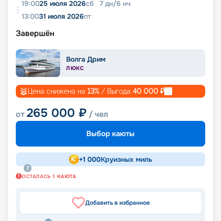
19:00
25 июля 2026
сб
7
дн
/
6
нч
13:00
31 июля 2026
пт
Завершён
Волга Дрим
ЛЮКС
Цена снижена на
13
%
/ Выгода
40 000
₽
265 000
₽
от
/ чел
Выбор каюты
+
1 000
Круизных миль
ОСТАЛАСЬ
1
КАЮТА
Добавить в избранное