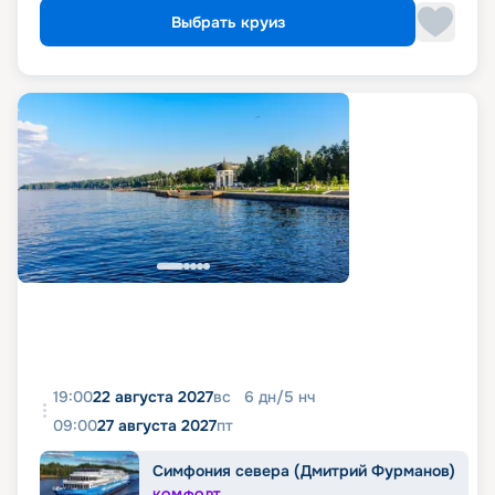
Выбрать круиз
19:00
22 августа 2027
вс
6
дн
/
5
нч
09:00
27 августа 2027
пт
Симфония севера (Дмитрий Фурманов)
КОМФОРТ