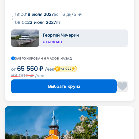
19:00
18 июля 2027
вс
6
дн
/
5
нч
08:00
23 июля 2027
пт
Георгий Чичерин
СТАНДАРТ
ЗАБРОНИРОВАН
6 ЧАСОВ
НАЗАД
65 550
₽
от
/чел
+2 027
69 000
₽
/чел
Выбрать круиз