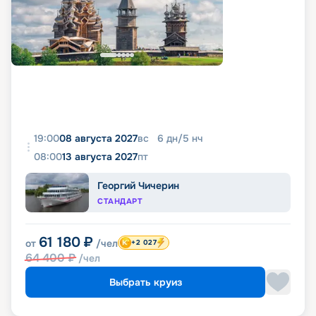
19:00
08 августа 2027
вс
6
дн
/
5
нч
08:00
13 августа 2027
пт
Георгий Чичерин
СТАНДАРТ
61 180
₽
от
/чел
+2 027
64 400
₽
/чел
Выбрать круиз