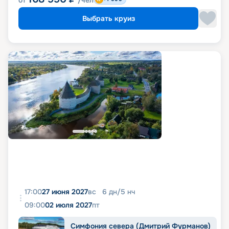
Выбрать круиз
17:00
27 июня 2027
вс
6
дн
/
5
нч
09:00
02 июля 2027
пт
Симфония севера (Дмитрий Фурманов)