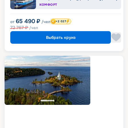
КОМФОРТ
65 490
₽
от
/чел
+2 027
72 767
₽
/чел
Выбрать круиз