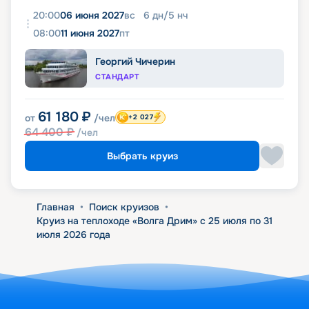
20:00
06 июня 2027
вс
6
дн
/
5
нч
08:00
11 июня 2027
пт
Георгий Чичерин
СТАНДАРТ
61 180
₽
от
/чел
+2 027
64 400
₽
/чел
Выбрать круиз
Главная
•
Поиск круизов
•
Круиз на теплоходе «Волга Дрим» с 25 июля по 31
июля 2026 года