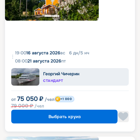
19:00
16 августа 2026
вс
6
дн
/
5
нч
08:00
21 августа 2026
пт
Георгий Чичерин
СТАНДАРТ
75 050
₽
от
/чел
+1 000
79 000
₽
/чел
Выбрать круиз