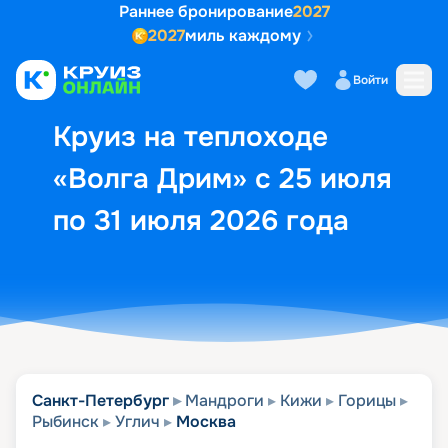
Раннее бронирование
2027
2027
миль каждому
Описание
Выбор кают
Маршрут и экск
Войти
Круиз на теплоходе
«Волга Дрим» с 25 июля
по 31 июля 2026 года
Санкт-Петербург
Мандроги
Кижи
Горицы
Рыбинск
Углич
Москва