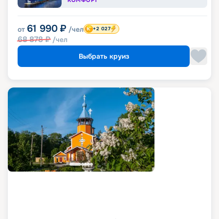
61 990
₽
от
/чел
+2 027
68 878
₽
/чел
Выбрать круиз