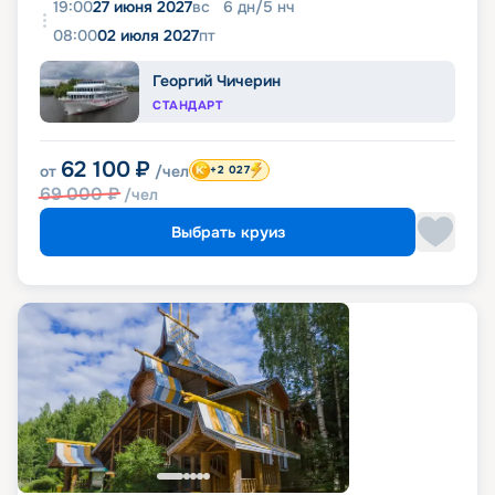
19:00
27 июня 2027
вс
6
дн
/
5
нч
08:00
02 июля 2027
пт
Георгий Чичерин
СТАНДАРТ
62 100
₽
от
/чел
+2 027
69 000
₽
/чел
Выбрать круиз