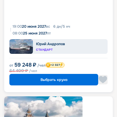
19:00
20 июня 2027
вс
6
дн
/
5
нч
08:00
25 июня 2027
пт
Юрий Андропов
СТАНДАРТ
59 248
₽
от
/чел
+2 027
64 400
₽
/чел
Выбрать круиз