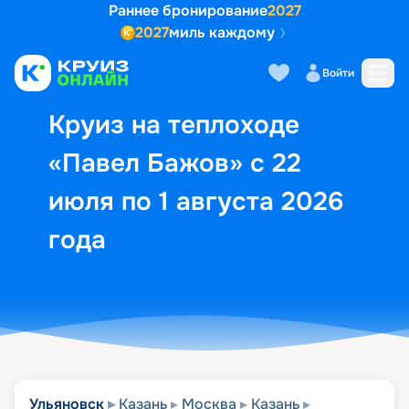
Раннее бронирование
2027
2027
миль каждому
Описание
Выбор кают
Маршрут и экск
Войти
Круиз на теплоходе
«Павел Бажов» с 22
июля по 1 августа 2026
года
Ульяновск
Казань
Москва
Казань