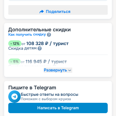
Поделиться
Дополнительные скидки
скидку
Как получить
108 328
₽
/ турист
-
12
%
от
детям
Скидка
116 945
₽
/ турист
-
5
%
от
пенсионерам
Скидка
Развернуть
именинникам
Скидка
Скидка на юбилей свадьбы, кратный 5-ти
годам
Пишите в Telegram
Быстрые ответы на вопросы
Поможем с выбором круиза
Написать в Telegram