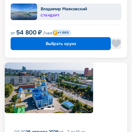
Владимир Маяковский
СТАНДАРТ
54 800
₽
от
/чел
+1 000
Выбрать круиз
04:30
26 августа 2026
ср
7
дн
/
6
нч