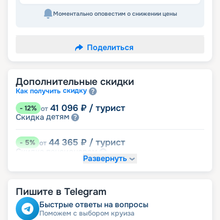
Моментально оповестим о снижении цены
Поделиться
Дополнительные скидки
скидку
Как получить
41 096
₽
/ турист
-
12
%
от
детям
Скидка
44 365
₽
/ турист
-
5
%
от
пенсионерам
Скидка
Развернуть
именинникам
Скидка
Скидка на юбилей свадьбы, кратный 5-ти
годам
Пишите в Telegram
Быстрые ответы на вопросы
Поможем с выбором круиза