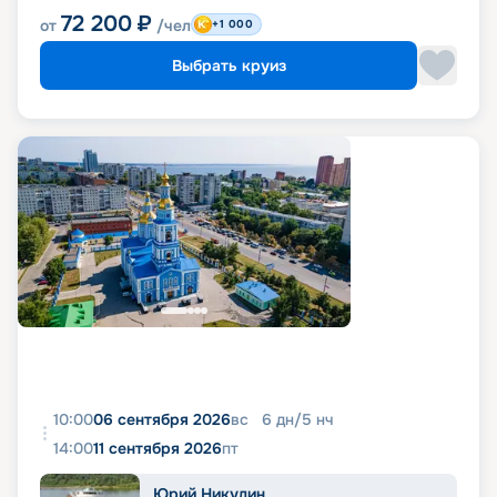
72 200
₽
от
/чел
+1 000
Выбрать круиз
10:00
06 сентября 2026
вс
6
дн
/
5
нч
14:00
11 сентября 2026
пт
Юрий Никулин