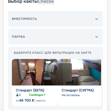
Выбор каюты
Список
ВМЕСТИМОСТЬ
ПАЛУБА
ВЫБЕРИТЕ КЛАСС ДЛЯ ФИЛЬТРАЦИИ НА КАРТЕ
Стандарт (БЕТА)
Стандарт (СИГМА)
С
3
Свободно
1
Не осталось
Не
46 700
₽
от
/ место