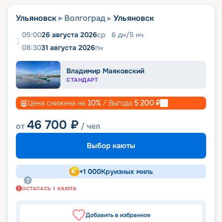
Ульяновск
Волгоград
Ульяновск
05:00
26 августа 2026
ср
6
дн
/
5
нч
08:30
31 августа 2026
пн
Владимир Маяковский
СТАНДАРТ
Цена снижена на
10
%
/ Выгода
5 200
₽
46 700
₽
от
/ чел
Выбор каюты
+
1 000
Круизных миль
ОСТАЛАСЬ
1
КАЮТА
Добавить в избранное