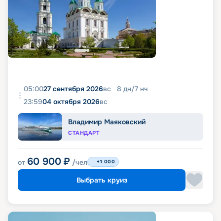
05:00
27 сентября 2026
вс
8
дн
/
7
нч
23:59
04 октября 2026
вс
Владимир Маяковский
СТАНДАРТ
60 900
₽
от
/чел
+1 000
Выбрать круиз