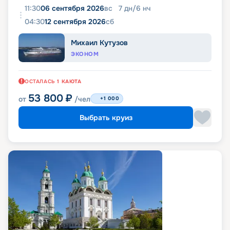
11:30
06 сентября 2026
вс
7
дн
/
6
нч
04:30
12 сентября 2026
сб
Михаил Кутузов
ЭКОНОМ
ОСТАЛАСЬ
1
КАЮТА
53 800
₽
от
/чел
+1 000
Выбрать круиз