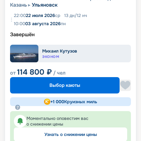
Казань
Ульяновск
22:00
22 июля 2026
ср
13
дн
/
12
нч
10:00
03 августа 2026
пн
Завершён
Михаил Кутузов
ЭКОНОМ
114 800
₽
от
/ чел
Выбор каюты
+
1 000
Круизных миль
Моментально оповестим вас
о снижении цены
Узнать о снижении цены