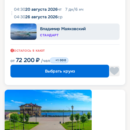
04:30
20 августа 2026
чт
7
дн
/
6
нч
04:30
26 августа 2026
ср
Владимир Маяковский
СТАНДАРТ
ОСТАЛОСЬ
5
КАЮТ
72 200
₽
от
/чел
+1 000
Выбрать круиз