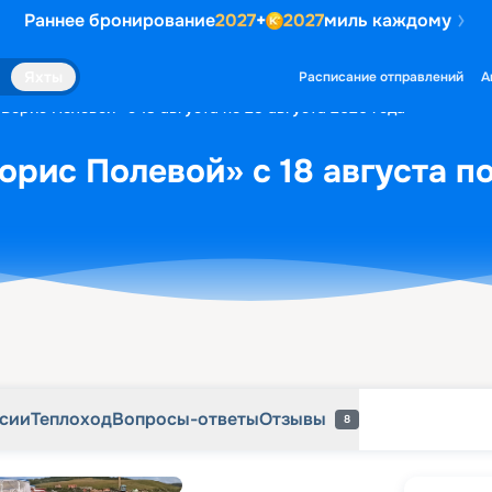
Раннее бронирование
2027
+
2027
миль каждому
рсии
Теплоход
Вопросы-ответы
Отзывы
8
Яхты
Расписание отправлений
А
Борис Полевой» с 18 августа по 25 августа 2026 года
орис Полевой» с 18 августа по
рсии
Теплоход
Вопросы-ответы
Отзывы
8