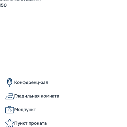
годам
150
Пишит
Конференц-зал
Гладильная комната
Медпункт
Пункт проката