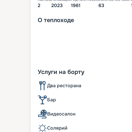
2
2023
1961
63
О
теплоходе
Услуги на борту
Два ресторана
Бар
Видеосалон
Солярий