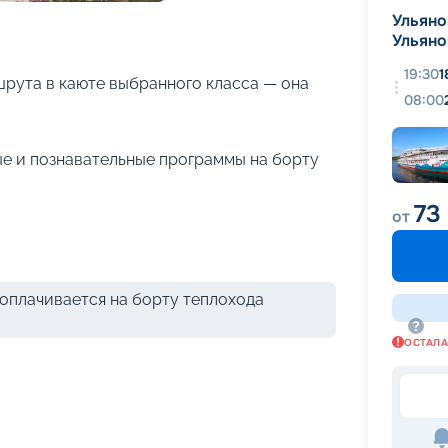
+
20
фотографий
Ульяно
Ульяно
19:30
1
рута в каюте выбранного класса — она
08:00
е и познавательные программы на борту
73
от
оплачивается на борту теплохода
ОСТАЛ