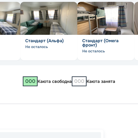
Стандарт (Альфа)
Стандарт (Омега
фронт)
Не осталось
Не осталось
000
000
Каюта свободна
Каюта занята
Ульяно
Ульяно