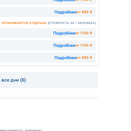
Подробнее
от
650
₽
ОПЛАЧИВАЮТСЯ ОТДЕЛЬНО
(СТОИМОСТЬ ЗА 1 ЧЕЛОВЕКА)
Подробнее
от
1100
₽
Подробнее
от
1100
₽
Подробнее
от
650
₽
Допо
все дни (6)
Как пол
-
12
%
Скидк
-
5
%
о
Скидк
Скидк
Скидка
ВМЕСТИМОСТЬ (ЧЕЛОВЕК)