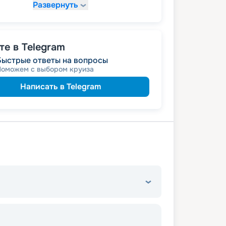
Развернуть
69 920
₽
/ турист
т
пенсионерам
а
именинникам
а
 на юбилей свадьбы, кратный 5-ти
е в Telegram
Быстрые ответы на вопросы
Поможем с выбором круиза
Написать в Telegram