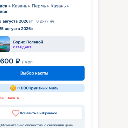
вск
Казань
Пермь
Казань
вск
8 августа 2026
вт
8
дн
/
7
нч
25 августа 2026
вт
Борис Полевой
СТАНДАРТ
 600
₽
/ чел
Выбор каюты
+
1 000
Круизных миль
АСЬ
1
КАЮТА
Добавить в избранное
Моментально оповестим о снижении цены