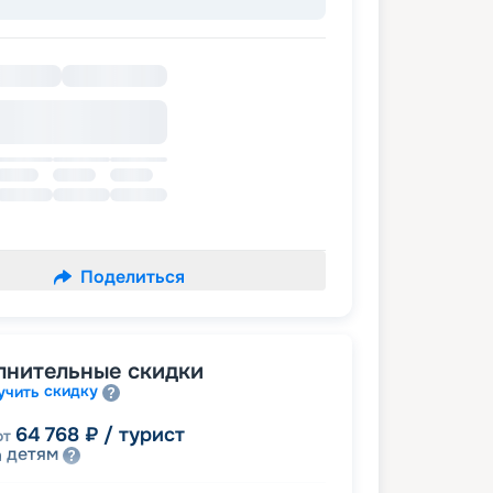
Поделиться
лнительные скидки
скидку
учить
64 768
₽
/ турист
от
детям
а