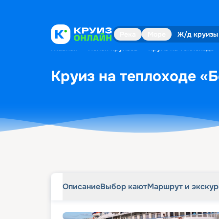
Описание
Выбор кают
Маршрут и экску
Река
Море
Ж/д круизы
Главная
•
Поиск круизов
•
Круиз на теплоходе «
Круиз на теплоходе «Б
Описание
Выбор кают
Маршрут и экску