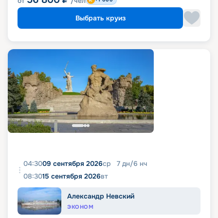
от
/чел
Выбрать круиз
04:30
09 сентября 2026
ср
7
дн
/
6
нч
08:30
15 сентября 2026
вт
Александр Невский
ЭКОНОМ