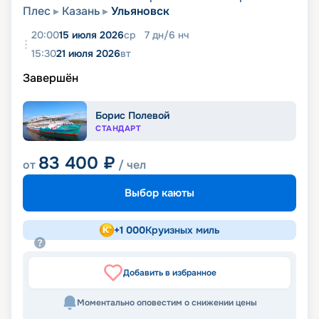
Плес
Казань
Ульяновск
20:00
15 июля 2026
ср
7
дн
/
6
нч
15:30
21 июля 2026
вт
Завершён
Борис Полевой
СТАНДАРТ
83 400
₽
от
/ чел
Выбор каюты
+
1 000
Круизных миль
Добавить в избранное
Моментально оповестим о снижении цены