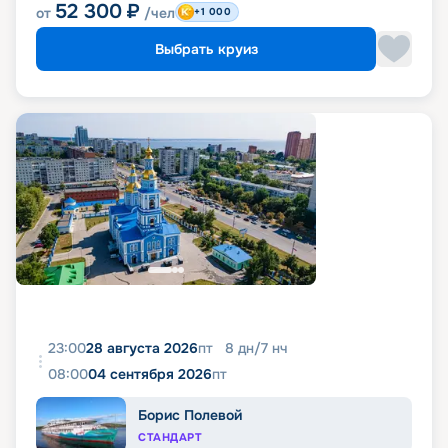
52 300
₽
от
/чел
+1 000
Выбрать круиз
23:00
28 августа 2026
пт
8
дн
/
7
нч
08:00
04 сентября 2026
пт
Борис Полевой
СТАНДАРТ