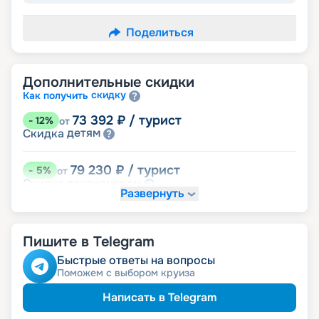
Поделиться
Дополнительные скидки
скидку
Как получить
73 392
₽
/ турист
-
12
%
от
детям
Скидка
79 230
₽
/ турист
-
5
%
от
пенсионерам
Скидка
Развернуть
именинникам
Скидка
Скидка на юбилей свадьбы, кратный 5-ти
годам
Пишите в Telegram
Быстрые ответы на вопросы
Поможем с выбором круиза
Написать в Telegram