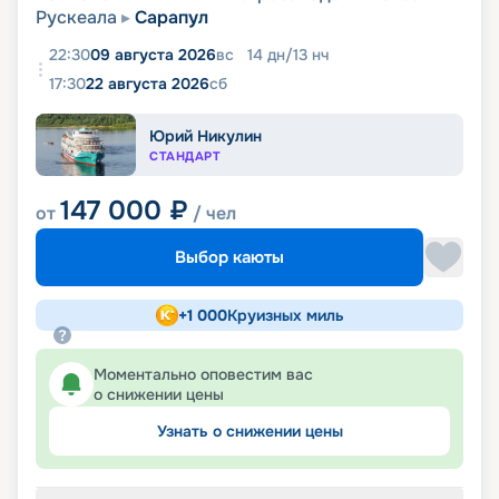
Рускеала
Сарапул
22:30
09 августа 2026
вс
14
дн
/
13
нч
17:30
22 августа 2026
сб
Юрий Никулин
СТАНДАРТ
147 000
₽
от
/ чел
Выбор каюты
+
1 000
Круизных миль
Моментально оповестим вас
о снижении цены
Узнать о снижении цены