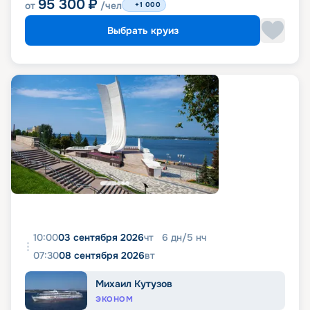
95 300
₽
от
/чел
+1 000
Выбрать круиз
10:00
03 сентября 2026
чт
6
дн
/
5
нч
07:30
08 сентября 2026
вт
Михаил Кутузов
ЭКОНОМ