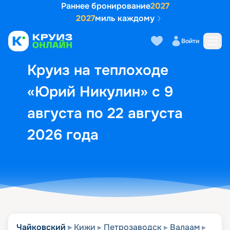
Раннее бронирование
2027
2027
миль каждому
Описание
Выбор кают
Маршрут и экск
Войти
Круиз на теплоходе
«Юрий Никулин» с 9
августа по 22 августа
2026 года
Чайковский
Кижи
Петрозаводск
Валаам