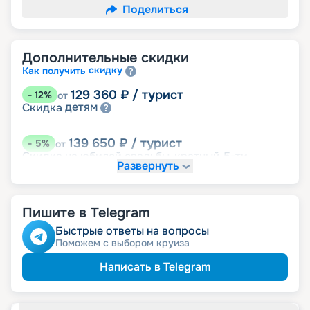
Поделиться
Дополнительные скидки
скидку
Как получить
129 360
₽
/ турист
-
12
%
от
детям
Скидка
139 650
₽
/ турист
-
5
%
от
Скидка на юбилей свадьбы, кратный 5-ти
Развернуть
годам
именинникам
Скидка
пенсионерам
Скидка
Пишите в Telegram
Быстрые ответы на вопросы
Поможем с выбором круиза
Написать в Telegram