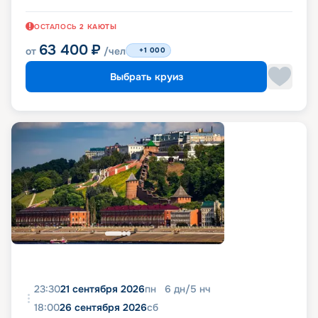
ОСТАЛОСЬ
2
КАЮТЫ
63 400
₽
от
/чел
+1 000
Выбрать круиз
23:30
21 сентября 2026
пн
6
дн
/
5
нч
18:00
26 сентября 2026
сб