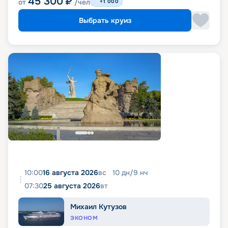
45 300
₽
от
/чел
+1 000
Выбрать круиз
10:00
16 августа 2026
вс
10
дн
/
9
нч
07:30
25 августа 2026
вт
Михаил Кутузов
ЭКОНОМ