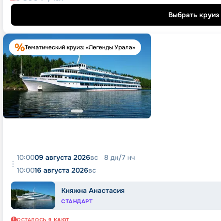
Выбрать круиз
Тематический круиз: «Легенды Урала»
10:00
09 августа 2026
вс
8
дн
/
7
нч
10:00
16 августа 2026
вс
Княжна Анастасия
СТАНДАРТ
ОСТАЛОСЬ
9
КАЮТ