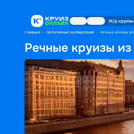
Река
Море
Ж/д круизы
ГЛАВНАЯ
•
ПОПУЛЯРНЫЕ НАПРАВЛЕНИЯ
•
РЕЧНЫЕ КРУИЗЫ И
Речные круизы из