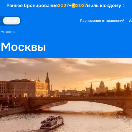
Раннее бронирование
2027
+
2027
миль каждому
Яхты
Расписание отправлений
А
З МОСКВЫ
 Москвы