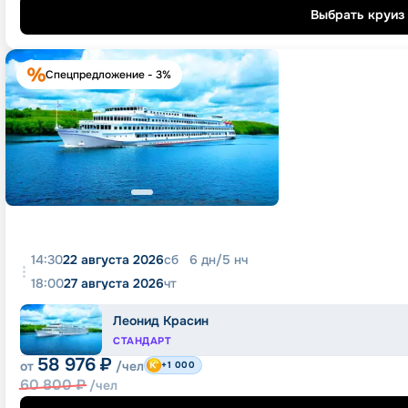
Выбрать круиз
Спецпредложение - 3%
14:30
22 августа 2026
сб
6
дн
/
5
нч
18:00
27 августа 2026
чт
Леонид Красин
СТАНДАРТ
58 976
₽
от
/чел
+1 000
60 800
₽
/чел