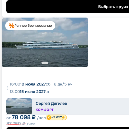
Выбрать круиз
Раннее бронирование
16:00
10 июля 2027
сб
6
дн
/
5
нч
13:00
15 июля 2027
чт
Сергей Дягилев
КОМФОРТ
78 098
₽
от
/чел
+2 027
87 750
₽
/чел