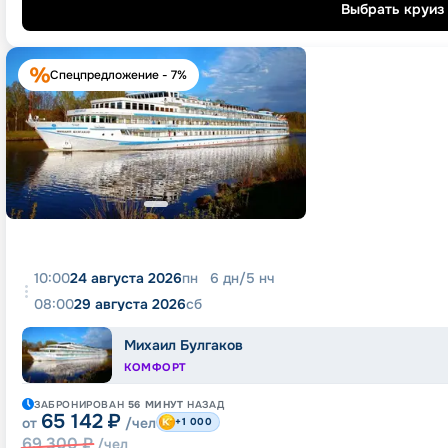
Выбрать круиз
Спецпредложение - 7%
10:00
24 августа 2026
пн
6
дн
/
5
нч
08:00
29 августа 2026
сб
Михаил Булгаков
КОМФОРТ
ЗАБРОНИРОВАН
56 МИНУТ
НАЗАД
65 142
₽
от
/чел
+1 000
69 300
₽
/чел