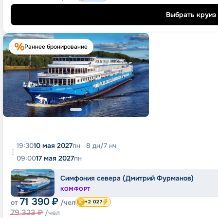
Выбрать круиз
Раннее бронирование
19:30
10 мая 2027
пн
8
дн
/
7
нч
09:00
17 мая 2027
пн
Симфония севера (Дмитрий Фурманов)
КОМФОРТ
71 390
₽
от
/чел
+2 027
79 323
₽
/чел