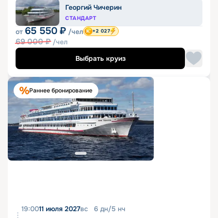
Георгий Чичерин
СТАНДАРТ
65 550
₽
от
/чел
+2 027
69 000
₽
/чел
Выбрать круиз
Раннее бронирование
19:00
11 июля 2027
вс
6
дн
/
5
нч