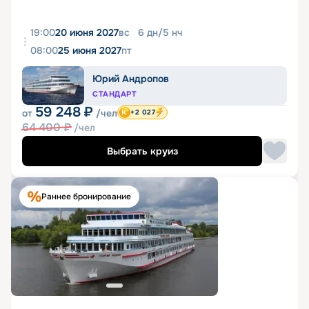
19:00
20 июня 2027
вс
6
дн
/
5
нч
08:00
25 июня 2027
пт
Юрий Андропов
СТАНДАРТ
59 248
₽
от
/чел
+2 027
64 400
₽
/чел
Выбрать круиз
Раннее бронирование