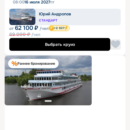
08:00
16 июля 2027
пт
Юрий Андропов
СТАНДАРТ
62 100
₽
от
/чел
+2 027
69 000
₽
/чел
Выбрать круиз
Раннее бронирование