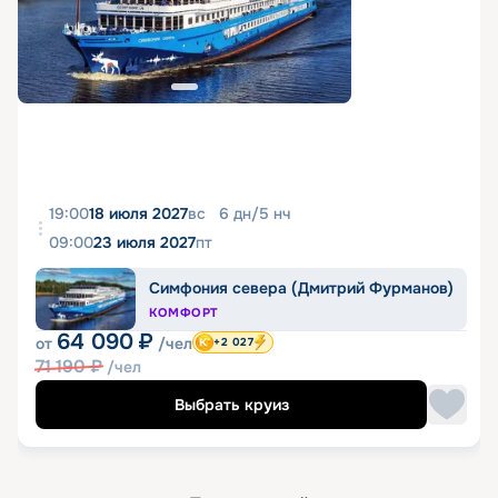
19:00
18 июля 2027
вс
6
дн
/
5
нч
09:00
23 июля 2027
пт
Симфония севера (Дмитрий Фурманов)
КОМФОРТ
64 090
₽
от
/чел
+2 027
71 190
₽
/чел
Выбрать круиз