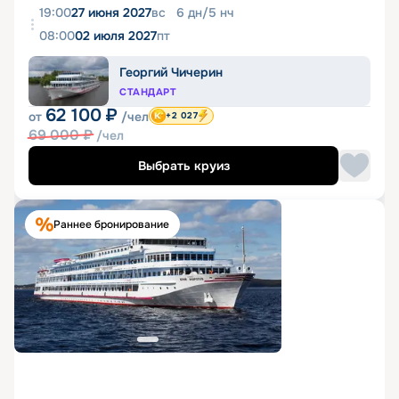
19:00
27 июня 2027
вс
6
дн
/
5
нч
08:00
02 июля 2027
пт
Георгий Чичерин
СТАНДАРТ
62 100
₽
от
/чел
+2 027
69 000
₽
/чел
Выбрать круиз
Раннее бронирование