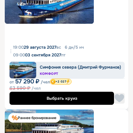
19:00
29 августа 2027
вс
6
дн
/
5
нч
09:00
03 сентября 2027
пт
Симфония севера (Дмитрий Фурманов)
КОМФОРТ
57 290
₽
от
/чел
+2 027
63 590
₽
/чел
Выбрать круиз
Раннее бронирование