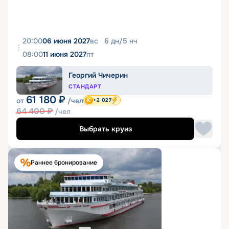
20:00
06 июня 2027
вс
6
дн
/
5
нч
08:00
11 июня 2027
пт
Георгий Чичерин
СТАНДАРТ
61 180
₽
от
/чел
+2 027
64 400
₽
/чел
Выбрать круиз
Раннее бронирование