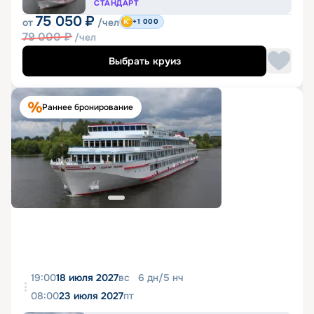
СТАНДАРТ
75 050
₽
от
/чел
+1 000
79 000
₽
/чел
Выбрать круиз
Раннее бронирование
19:00
18 июля 2027
вс
6
дн
/
5
нч
08:00
23 июля 2027
пт