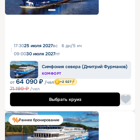
17:30
25 июля 2027
вс
6
дн
/
5
нч
09:00
30 июля 2027
пт
Симфония севера (Дмитрий Фурманов)
КОМФОРТ
64 090
₽
от
/чел
+2 027
71 190
₽
/чел
Выбрать круиз
Раннее бронирование