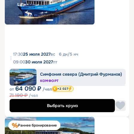
17:30
25 июля 2027
вс
6
дн
/
5
нч
09:00
30 июля 2027
пт
Симфония севера (Дмитрий Фурманов)
КОМФОРТ
64 090
₽
от
/чел
+2 027
71 190
₽
/чел
Выбрать круиз
Раннее бронирование