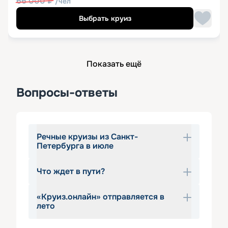
66 000
₽
/чел
Выбрать круиз
Показать ещё
Вопросы-ответы
Речные круизы из Санкт-
Петербурга в июле
Что ждет в пути?
Речные круизы из Санкт-Петербурга в 
июле пользуются заслуженной 
«Круиз.онлайн» отправляется в
популярностью среди туристов. 
В июле теплоходы отправляются по 
лето
Белые ночи уже кончились, но 
всем направлениям: во всех регионах 
установилась оптимальная погода. В 
стоит хорошая летняя погода. Туры 