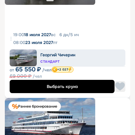
19:00
18 июля 2027
вс
6
дн
/
5
нч
08:00
23 июля 2027
пт
Георгий Чичерин
СТАНДАРТ
65 550
₽
от
/чел
+2 027
69 000
₽
/чел
Выбрать круиз
Раннее бронирование