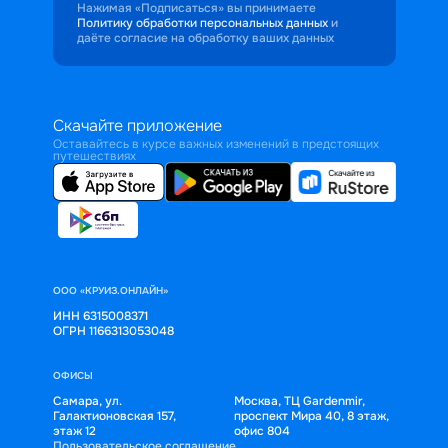
уютную каюту, отличное трехразовое 
Нажимая «Подписаться» вы принимаете
Политику обработки персональных данных
и
питание и продуманную программу 
даёте согласие на обработку ваших данных
развлечений.
Скачайте приложение
Оставайтесь в курсе важных изменений в предстоящих
путешествиях
ООО «КРУИЗ.ОНЛАЙН»
ИНН 6315008371
ОГРН 1166313053048
ОФИСЫ
Самара, ул.
Москва, ТЦ Gardenmir,
Галактионовская 157,
проспект Мира 40, 8 этаж,
этаж 12
офис 804
Пользовательское соглашение