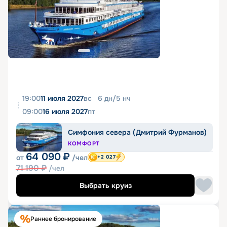
19:00
11 июля 2027
вс
6
дн
/
5
нч
09:00
16 июля 2027
пт
Симфония севера (Дмитрий Фурманов)
КОМФОРТ
64 090
₽
от
/чел
+2 027
71 190
₽
/чел
Выбрать круиз
Раннее бронирование