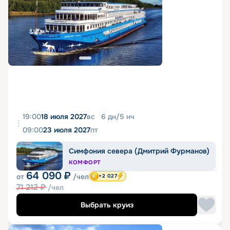
19:00
18 июля 2027
вс
6
дн
/
5
нч
09:00
23 июля 2027
пт
Симфония севера (Дмитрий Фурманов)
КОМФОРТ
64 090
₽
от
/чел
+2 027
71 212
₽
/чел
Выбрать круиз