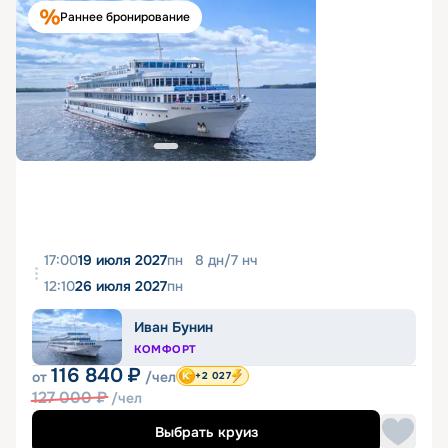
Раннее бронирование
17:00
19 июля 2027
пн
8
дн
/
7
нч
12:10
26 июля 2027
пн
Иван Бунин
КОМФОРТ
116 840
₽
от
/чел
+2 027
127 000
₽
/чел
Выбрать круиз