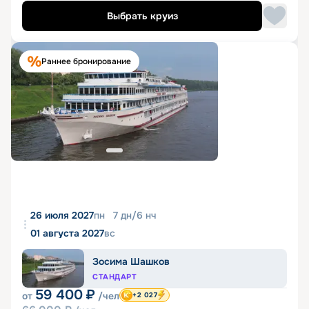
Выбрать круиз
Раннее бронирование
26 июля 2027
пн
7
дн
/
6
нч
01 августа 2027
вс
Зосима Шашков
СТАНДАРТ
59 400
₽
от
/чел
+2 027