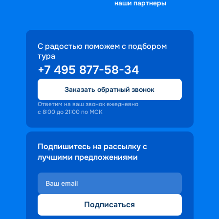
наши партнеры
Петербурга, позволяя насладиться 
природой Карелии, ее лесами, 
уникальной архитектурой Северной 
ландшафтом и 
столицы.
достопримечательностями. Здесь вы 
посетите старинные монастыри и 
С радостью поможем с подбором
тура
города, сможете увидеть уникальный 
+7 495 877-58-34
памятник русского деревянного 
зодчества.
Заказать обратный звонок
При путешествии на юг вы посетите 
множество прибрежных городов с их 
Ответим на ваш звонок ежедневно
с 8:00 до 21:00 по МСК
сохранившейся купеческой 
архитектурой, побываете в музеях и 
парках.
Подпишитесь на рассылку с
Цена путешествия будет зависеть от 
лучшими предложениями
выбранного маршрута, класса 
теплохода и каюты. «Круиз.онлайн» 
предлагает вам отправиться в 
путешествие на комфортабельном 
Подписаться
теплоходе, где вам предоставят 