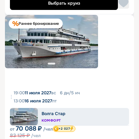
Выбрать круиз
Раннее бронирование
19:00
11 июля 2027
вс
6
дн
/
5
нч
13:00
16 июля 2027
пт
Волга Стар
КОМФОРТ
70 088
₽
от
/чел
+2 027
83 125
₽
/чел