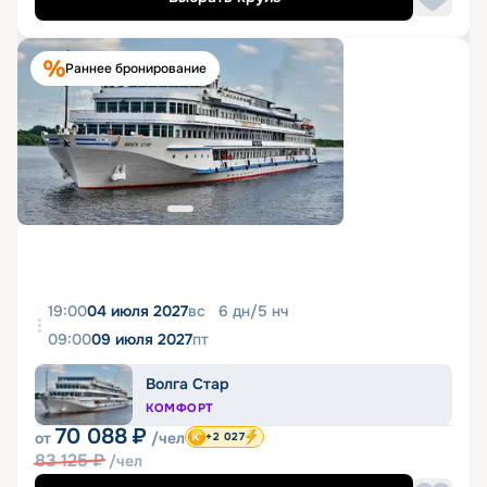
Раннее бронирование
19:00
04 июля 2027
вс
6
дн
/
5
нч
09:00
09 июля 2027
пт
Волга Стар
КОМФОРТ
70 088
₽
от
/чел
+2 027
83 125
₽
/чел