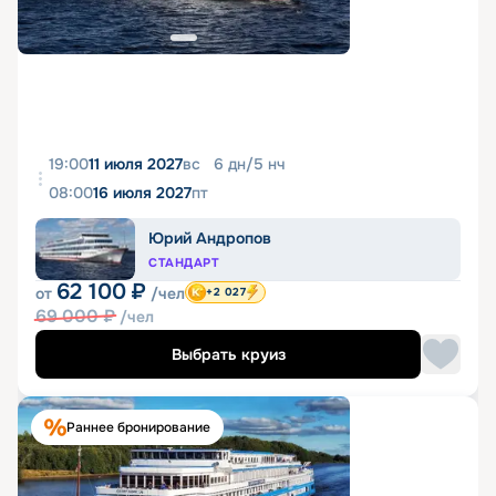
19:00
11 июля 2027
вс
6
дн
/
5
нч
08:00
16 июля 2027
пт
Юрий Андропов
СТАНДАРТ
62 100
₽
от
/чел
+2 027
69 000
₽
/чел
Выбрать круиз
Раннее бронирование