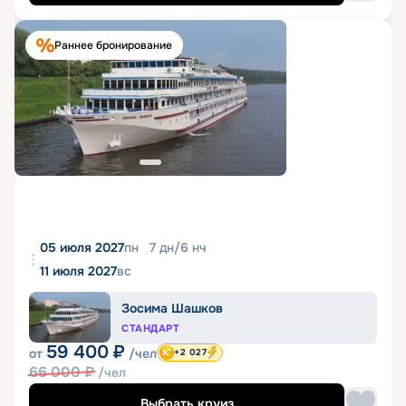
Раннее бронирование
05 июля 2027
пн
7
дн
/
6
нч
11 июля 2027
вс
Зосима Шашков
СТАНДАРТ
59 400
₽
от
/чел
+2 027
66 000
₽
/чел
Выбрать круиз